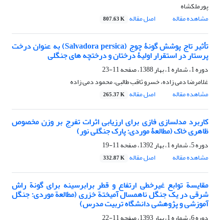
پورملکشاه
مشاهده مقاله
اصل مقاله
807.63 K
تأثیر تاج پوشش گونۀ چوج (Salvadora persica) به عنوان درخت
پرستار در استقرار اولیۀ درختان و درختچه های جنگلی
دوره 1، شماره 1، بهار 1388، صفحه
11-23
غلامرضا دمی زاده، خسرو ثاقب طالبی، محمود دمی زاده
مشاهده مقاله
اصل مقاله
265.37 K
کاربرد مدلسازی فازی برای ارزیابی اثرات تفرج بر وزن مخصوص
ظاهری خاک (مطالعۀ موردی: پارک جنگلی نور)
دوره 5، شماره 1، بهار 1392، صفحه
11-19
مشاهده مقاله
اصل مقاله
332.87 K
مقایسة توابع غیرخطی ارتفاع و قطر برابرسینه برای گونة راش
شرقی در یک جنگل‌ ناهمسال آمیختة خزری (مطالعة موردی: جنگل
آموزشی و پژوهشی دانشگاه تربیت مدرس)
دوره 6، شماره 1، بهار 1393، صفحه
11-22