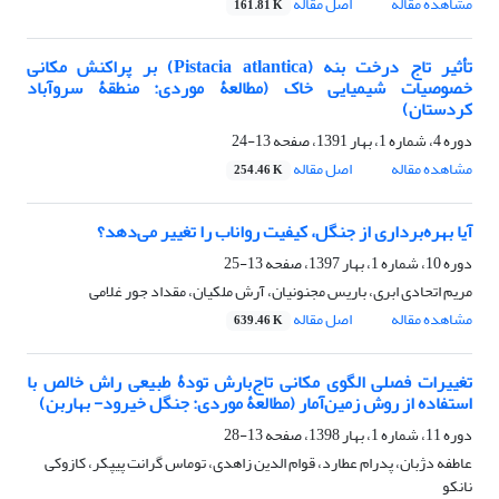
مشاهده مقاله
اصل مقاله
161.81 K
تأثیر تاج درخت بنه (Pistacia atlantica) بر پراکنش مکانی
خصوصیات شیمیایی خاک (مطالعۀ موردی: منطقۀ سروآباد
کردستان)
دوره 4، شماره 1، بهار 1391، صفحه
13-24
مشاهده مقاله
اصل مقاله
254.46 K
آیا بهره‌برداری از جنگل، کیفیت رواناب را تغییر می‌دهد؟
دوره 10، شماره 1، بهار 1397، صفحه
13-25
مریم اتحادی ابری، باریس مجنونیان، آرش ملکیان، مقداد جور غلامی
مشاهده مقاله
اصل مقاله
639.46 K
تغییرات فصلی الگوی مکانی تاج‌بارش تودۀ طبیعی راش خالص با
استفاده از روش زمین‌آمار (مطالعۀ موردی: جنگل خیرود- بهاربن)
دوره 11، شماره 1، بهار 1398، صفحه
13-28
عاطفه دژبان، پدرام عطارد، قوام الدین زاهدی، توماس گرانت پیپکر، کازوکی
نانکو