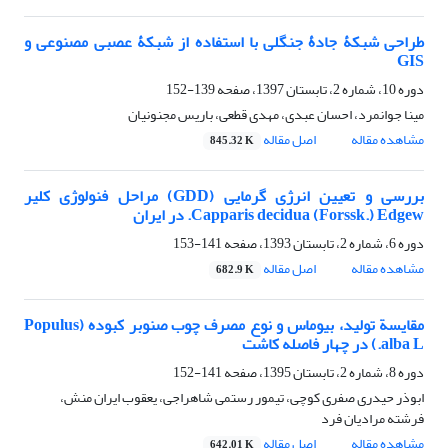
طراحی شبکۀ جادۀ جنگلی با استفاده از شبکۀ عصبی مصنوعی و
GIS
دوره 10، شماره 2، تابستان 1397، صفحه
139-152
مینا جوانمرد، احسان عبدی، مهدی قطعی، باریس مجنونیان
مشاهده مقاله
اصل مقاله
845.32 K
بررسی و تعیین انرژی گرمایی (GDD) مراحل فنولوژی کلیر
Capparis decidua (Forssk.) Edgew. در ایران
دوره 6، شماره 2، تابستان 1393، صفحه
141-153
مشاهده مقاله
اصل مقاله
682.9 K
مقایسة تولید، بیوماس و نوع مصرف چوب صنوبر کبوده (Populus
alba L.) در چهار فاصله کاشت
دوره 8، شماره 2، تابستان 1395، صفحه
141-152
ابوذر حیدری صفری کوچی، تیمور رستمی شاهراجی، یعقوب ایران منش،
فرشته مرادیان فرد
مشاهده مقاله
اصل مقاله
642.01 K