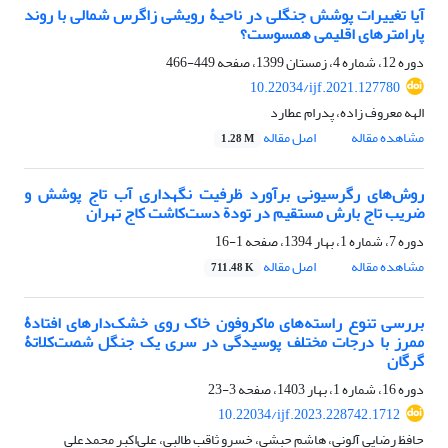
آیا تغییرات پوشش جنگلی در ناحیۀ رویشی زاگرس شمالی با روند
پارامترهای اقلیمی همسوست؟
دوره 12، شماره 4، زمستان 1399، صفحه
449-466
10.22034/ijf.2021.127780
الهه معروف زاده، پدرام عطارد
مشاهده مقاله
اصل مقاله
1.28 M
روش‌های رگرسیونی برآورد ظرفیت نگهداری آب تاج‏ پوشش و
ضریب تاج‏ بارش مستقیم در تودة دست‌کاشت کاج تهران
دوره 7، شماره 1، بهار 1394، صفحه
1-16
مشاهده مقاله
اصل مقاله
711.48 K
بررسی تنوع راسته‌های ماکروفون خاک روی خشک‌دارهای افتادۀ
ممرز با درجات مختلف پوسیدگی در سری یک جنگل شصت‌کلاتۀ
گرگان
دوره 16، شماره 1، بهار 1403، صفحه
3-23
10.22034/ijf.2023.228742.1712
حافظ رضایی آلونی، هاشم حبشی، خسرو ثاقب طالبی، علی‌اکبر محمدعلی