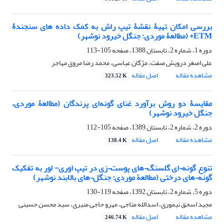
بررسی امکان تهیۀ نقشۀ تیپ راش به کمک داده های سنجندۀ
ETM+ (مطالعۀ موردی: جنگل خیرود نوشهر)
دوره 1، شماره 2، تابستان 1388، صفحه
105-113
علی اصغر درویش صفت، مژگان عباسی، محمد رضا مروی مهاجر
مشاهده مقاله
اصل مقاله
323.52 K
مقایسۀ دو روش برآورد غنای گونه‌ای پرندگان (مطالعۀ موردی،
جنگل خیرود نوشهر)
دوره 2، شماره 2، تابستان 1389، صفحه
105-112
مشاهده مقاله
اصل مقاله
138.4 K
تنوع گونه¬ای گلسنگ¬های پوست¬زی در تیپ اوری- لور به تفکیک
گونه¬های درختی (مطالعة موردی: جنگل¬های بالابند نوشهر)
دوره 5، شماره 2، تابستان 1392، صفحه
119-130
مجید اسحق نیموری، اسدالله متاجی، مهرو حاجی منیری، سید محسن حسینی
مشاهده مقاله
اصل مقاله
246.74 K