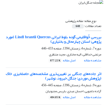
نوع مقاله:
مقاله پژوهشی
تعداد مقالات:
648
بررسی خُواقلیمی گونه بلوط ایراتی Lindl brantii Quercus (مورد
پژوهی: استان چهارمحال و بختیاری)
دوره 7، شماره 4، زمستان 1394، صفحه
433-446
مرتضی خداقلی، الهه مختاری، مجید منتظری
مشاهده مقاله
اصل مقاله
877.22 K
اثر جاده‌های جنگلی بر تغییرپذیری مشخصه‌های حاصلخیزی خاک
(پژوهش موردی: جنگل خیرود، نوشهر)
دوره 9، شماره 4، زمستان 1396، صفحه
445-456
آزاده دلجویی، احسان عبدی، باریس مجنونیان
مشاهده مقاله
اصل مقاله
484.05 K