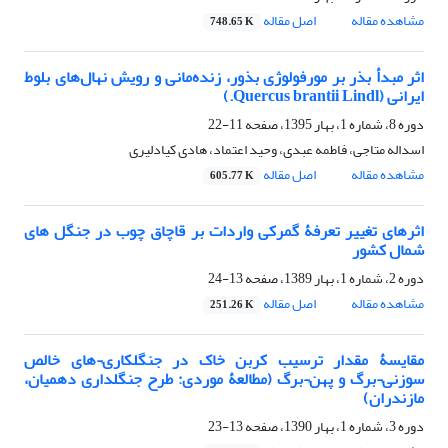
مشاهده مقاله
اصل مقاله
748.65 K
اثر مبدأ بذر بر مورفولوژی بذور، زنده‌مانی و رویش نهال‌های بلوط
ایرانی (Quercus brantii Lindl.)
دوره 8، شماره 1، بهار 1395، صفحه
11-22
اسداله متاجی، فاطمه عبدی، وحید اعتماد، هادی کیادلیری
مشاهده مقاله
اصل مقاله
605.77 K
اثرهای تغییر تعرفۀ گمرکی واردات بر قاچاق چوب در جنگل های
شمال کشور
دوره 2، شماره 1، بهار 1389، صفحه
13-24
مشاهده مقاله
اصل مقاله
251.26 K
مقایسۀ مقدار ترسیب کربن خاک در جنگلکاری¬های خالص
سوزنی¬برگ و پهن¬برگ (مطالعۀ موردی: طرح جنگلداری دهمیان،
مازندران)
دوره 3، شماره 1، بهار 1390، صفحه
13-23