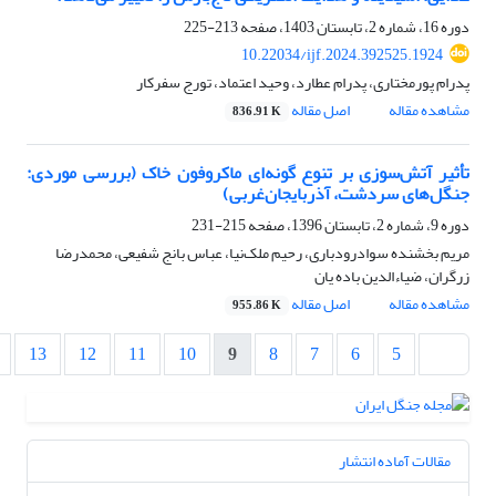
دوره 16، شماره 2، تابستان 1403، صفحه
213-225
10.22034/ijf.2024.392525.1924
پدرام پورمختاری، پدرام عطارد، وحید اعتماد، تورج سفرکار
مشاهده مقاله
اصل مقاله
836.91 K
تأثیر آتش‌سوزی بر تنوع گونه‌ای ماکروفون خاک (بررسی موردی:
جنگل‌های سردشت، آذربایجان‌غربی)
دوره 9، شماره 2، تابستان 1396، صفحه
215-231
مریم بخشنده سوادرودباری، رحیم ملک‌نیا، عباس بانج شفیعی، محمدرضا
زرگران، ضیاءالدین باده یان
مشاهده مقاله
اصل مقاله
955.86 K
13
12
11
10
9
8
7
6
5
مقالات آماده انتشار