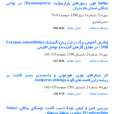
مطالعۀ فون زنبورهای پارازیتوئید (Hymenoptera) در نواحی
جنگلی استان مازندران
دوره 11، شماره 1، بهار 1398، صفحه
61-79
حسن قهاری
مشاهده مقاله
اصل مقاله
996.46 K
واکنش آناتومی برگ درخت زبان¬گنجشک (Fraxinus rotundifolia
Mill.) در مقابل گازهای آلاینده و عوامل اقلیمی
دوره 3، شماره 2، تابستان 1390، صفحه
133-143
مشاهده مقاله
اصل مقاله
223.48 K
اثر تیمارهای نوری، هورمونی و دانه‌بندی بستر کاشت بر
ریشه¬زایی قلمه¬های گونة Juniperus oblonga
دوره 4، شماره 2، تابستان 1391، صفحه
135-142
مشاهده مقاله
اصل مقاله
220.47 K
بررسی کمی و کیفی تودۀ دست کاشت توسکای ییلاقی (Alnus
subcordata) 19 ساله در منطقۀ سیاهکل