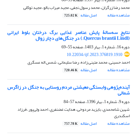
محمد رضا زرگران، محمد رسول نجفی، مجید میراب بالو، مجید توکلی
مشاهده مقاله
اصل مقاله
725.02 K
نتایج سه‌سالۀ پایش عناصر غذایی برگ درختان بلوط ایرانی
(Quercus brantii Lindl.) در جنگل‌های دچار زوال
دوره 16، شماره 1، بهار 1403، صفحه
55-69
10.22034/ijf.2023.376819.1910
احمد حسینی، محمد متینی زاده، رضا سلیمانی، شمس اله عسگری
مشاهده مقاله
اصل مقاله
720.46 K
آینده‌پژوهی وابستگی معیشتی مردم روستایی به جنگل در زاگرس
شمالی
دوره 9، شماره 1، بهار 1396، صفحه
57-84
شهین شامحمدی، بایزید مردوخی، هدایت غضنفری، احمد ولی‌پور، فرزاد
اسکندری
مشاهده مقاله
اصل مقاله
757.78 K