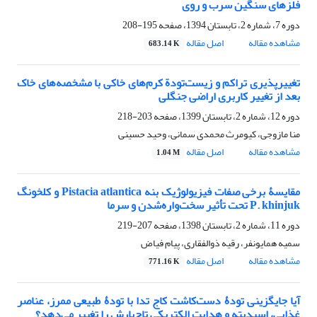
فلزهای سنگین سرب و روی
دوره 7، شماره 2، تابستان 1394، صفحه
195-208
مشاهده مقاله
اصل مقاله
683.14 K
تغییرپذیری تراکم و زیست‌تودة کرم‌های خاکی با مشخصه‌های خاک
بعد از تغییر کاربری اراضی جنگلی
دوره 12، شماره 2، تابستان 1399، صفحه
203-218
منا مازوجی، کیومرث محمدی سمانی، وحید حسینی
مشاهده مقاله
اصل مقاله
1.04 M
مقایسۀ برخی صفات فیزیولوژیک بنه Pistacia atlantica و کلخونگ
P. khinjuk تحت تأثیر سخت‌واره‌شدن و سرما
دوره 11، شماره 2، تابستان 1398، صفحه
207-219
سمیه همایونفر، رقیه ذوالفقاری، پیام فیاض
مشاهده مقاله
اصل مقاله
771.16 K
آیا جایگزینی تودۀ دست‌کاشت کاج تدا با تودۀ طبیعی ممرز، عناصر
غذایی، اسیدیته و هدایت الکتریکی تاج‌بارش را تغییر می‌دهد؟