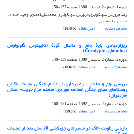
دوره 1، شماره 2، تابستان 1388، صفحه
137-150
رضا فروزش سوتگوابری فروزش سوتگوابری، محمدتقی احمدی، وحید اعتماد،
حمیدرضا سعیدی
مشاهده مقاله
اصل مقاله
426.46 K
ریزازدیادی پایۀ بالغ و دانهال گونۀ اکالیپتوس گلوبولوس
(Eucalyptus globulus)
دوره 2، شماره 2، تابستان 1389، صفحه
139-149
مشاهده مقاله
اصل مقاله
218.87 K
بررسی نوع و مقدار بهره¬برداری از منابع جنگلی توسط ساکنان
روستاهای مجاور جنگل (مطالعة موردی: منطقة هزارجریب- استان
مازندران)
دوره 5، شماره 2، تابستان 1392، صفحه
151-160
مشاهده مقاله
اصل مقاله
359.5 K
بازیابی رطوبت خاک در مسیرهای چوبکشی 20 سال بعد از عملیات
چوبکشی