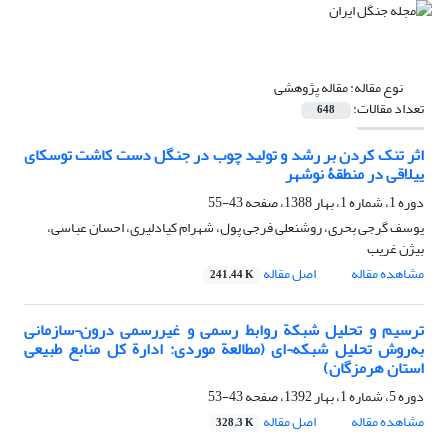
نوع مقاله:
مقاله پژوهشی
تعداد مقالات:
648
اثر تنک کردن بر رشد و تولید چوب در جنگل دست کاشت توسکای
ییلاقی در منطقۀ نوشهر
دوره 1، شماره 1، بهار 1388، صفحه
43-55
یوسف گرجی بحری، روشنعلی فرجی پول، شهرام کیادلیری، احسان عباسی،
بیژن غریب
مشاهده مقاله
اصل مقاله
241.44 K
ترسیم و تحلیل شبکة روابط رسمی و غیررسمی درون¬سازمانی
به‌روش تحلیل شبکه¬ای (مطالعة موردی: ادارة کل منابع طبیعی
استان هرمزگان)
دوره 5، شماره 1، بهار 1392، صفحه
43-53
مشاهده مقاله
اصل مقاله
328.3 K