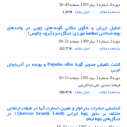
دوره 6، شماره 1، بهار 1393، صفحه
49-58
مشاهده مقاله
اصل مقاله
1.29 M
تحلیل ارزش و الگوی مکانی گونه¬های چوبی در واحدهای
بوم¬شناختی (مطالعة موردی: جنگل سردآبرود چالوس)
دوره 2، شماره 1، بهار 1389، صفحه
51-60
مشاهده مقاله
اصل مقاله
322.77 K
کشت تلفیقی صنوبر گونۀ Populus alba و یونجه در آذربایجان
غربی
دوره 8، شماره 1، بهار 1395، صفحه
51-65
فرهاد اسدی، علی خداکریمی
مشاهده مقاله
اصل مقاله
589.07 K
شناسایی حشرات بذرخوار و تعیین خسارت آنها در طبقات ارتفاعی
مختلف بر بذور بلوط ایرانی (Quercus brantii Lindl.) در
جنگل‌های بلوط ایلام
دوره 10، شماره 1، بهار 1397، صفحه
55-66