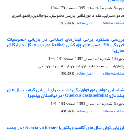
دوره 8، شماره 2، تابستان 1395، صفحه
179-194
هادی سهرابی، مقداد جورغلامی، باریس مجنونیان، قوام الدین زاهدی امیری
مشاهده مقاله
اصل مقاله
617.55 K
بررسی عملکرد برخی تیمارهای اصلاحی در بازیابی خصوصیات
فیزیکی خاک مسیرهای چوبکشی (مطالعۀ موردی: جنگل دارابکلای
ساری)
دوره 10، شماره 2، تابستان 1397، صفحه
181-195
پژمان ایمانی، مجید لطفعلیان، آیدین پارساخو، رامین نقدی
مشاهده مقاله
اصل مقاله
952.89 K
شناسایی عوامل مورفولوژیکی مناسب برای ارزیابی کیفیت نهال‌های
بلندمازو (Quercus castaneifolia) در نهالستان پیلمبرا
دوره 6، شماره 2، تابستان 1393، صفحه
183-191
مشاهده مقاله
اصل مقاله
431.56 K
ارزیابی توان نهال‌های آکاسیا ویکتوریا (Acacia victoriae) در جذب