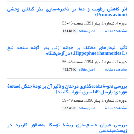
اثر کاهش رطوبت و دما بر ذخیره¬سازی بذر گیلاس وحشی
(Prunus avium)
دوره 4، شماره 1، بهار 1391، صفحه
45-53
مشاهده مقاله
اصل مقاله
184.81 K
تأثیر تیمارهای مختلف بر جوانه‏ زنی بذر گونة سنجد تلخ
(Hippophae rhamnoides L.) در آزمایشگاه
دوره 7، شماره 1، بهار 1394، صفحه
45-56
مشاهده مقاله
اصل مقاله
482.78 K
بررسی نحو¬ۀ نشانه‌گذاری درختان و تأثیر آن بر تودۀ جنگل (مطالعۀ
موردی: پارسل 149 سری شوراب گلبند)
دوره 3، شماره 1، بهار 1390، صفحه
49-59
مشاهده مقاله
اصل مقاله
332.45 K
بررسی میزان مسلح‌سازی ریشة توسکا به‌منظور کاربرد در
زیست‌مهندسی