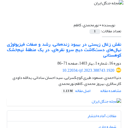
نویسنده =
نورمحمدی، کاظم
تعداد مقالات:
1
نقش زغال زیستی در بهبود زنده‌مانی، رشد و صفات فیزیولوژی
نهال‌های دست‌کاشت دیمِ سرو نقره‌ای، در یک منطقۀ نیم‌خشک
کوهستانی
دوره 16، شماره 1، بهار 1403، صفحه
71-86
10.22034/ijf.2023.388743.1920
دنیا احمدی، مسعود طبری کوچکسرایی، سید احسان ساداتی، یدالله داودی
کارسالاری، بهروز محمدی، کاظم نورمحمدی
مشاهده مقاله
اصل مقاله
1.13 M
مقالات آماده انتشار
شماره جاری