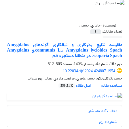
نویسنده =
باقری، حسین
تعداد مقالات:
1
مقایسه نتایج بذرکاری و نهالکاری گونه‌های Amygdalus
communis L.، Amygdalus lycioides Spach.و Amygdalus
scoparia Spach. در منطقۀ دستجرد قم
دوره 16، شماره 4، زمستان 1403، صفحه
503-512
10.22034/ijf.2024.424807.1954
حسین توکلی نکو، حسین باقری، مرتضی داودی، عباس پورمیدانی
مشاهده مقاله
اصل مقاله
559.51 K
مقالات آماده انتشار
شماره جاری