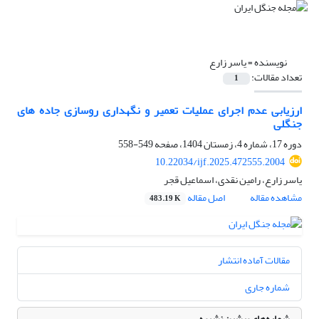
نویسنده =
یاسر زارع
تعداد مقالات:
1
ارزیابی عدم اجرای عملیات تعمیر و نگهداری روسازی جاده ­های
جنگلی
دوره 17، شماره 4، زمستان 1404، صفحه
549-558
10.22034/ijf.2025.472555.2004
یاسر زارع، رامین نقدی، اسماعیل قجر
مشاهده مقاله
اصل مقاله
483.19 K
مقالات آماده انتشار
شماره جاری
شماره‌های پیشین نشریه