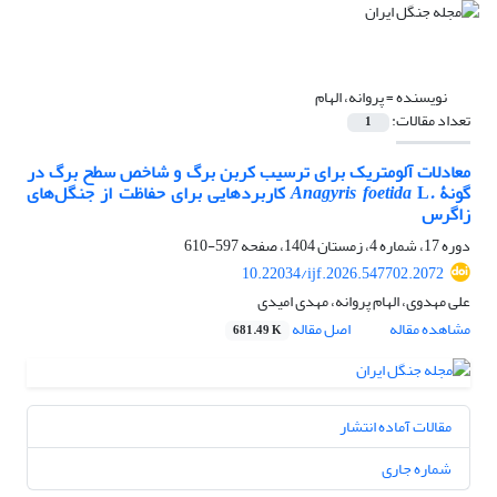
نویسنده =
پروانه، الهام
تعداد مقالات:
1
معادلات آلومتریک برای ترسیب کربن برگ و شاخص سطح برگ در
گونۀ
.
Anagyris foetida
L کاربردهایی برای حفاظت از جنگل‌های
زاگرس
دوره 17، شماره 4، زمستان 1404، صفحه
597-610
10.22034/ijf.2026.547702.2072
علی مهدوی، الهام پروانه، مهدی امیدی
مشاهده مقاله
اصل مقاله
681.49 K
مقالات آماده انتشار
شماره جاری