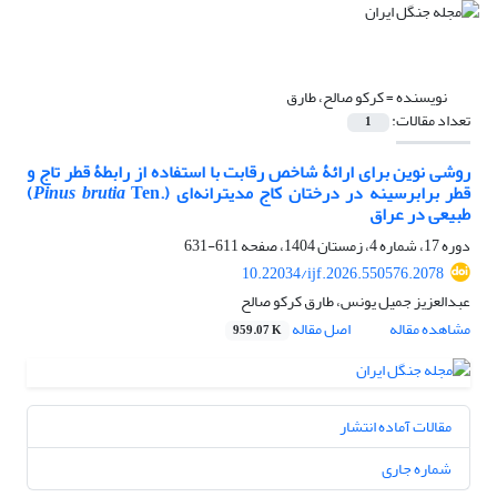
نویسنده =
کرکو صالح، طارق
تعداد مقالات:
1
روشی نوین برای ارائۀ شاخص رقابت با استفاده از رابطۀ قطر تاج و
قطر برابرسینه در درختان کاج مدیترانه‌ای (.
Pinus brutia
Ten)
طبیعی در عراق
دوره 17، شماره 4، زمستان 1404، صفحه
611-631
10.22034/ijf.2026.550576.2078
عبدالعزیز جمیل یونس، طارق کرکو صالح
مشاهده مقاله
اصل مقاله
959.07 K
مقالات آماده انتشار
شماره جاری