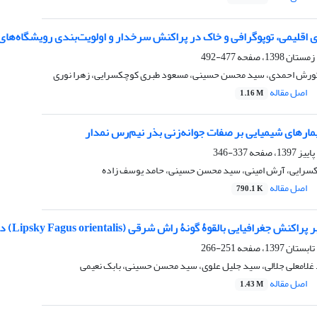
 اقلیمی، توپوگرافی و خاک در پراکنش سرخدار و اولویت‌بندی رویشگاه‌های
477-492
کورش احمدی، سید محسن حسینی، مسعود طبری کوچکسرایی، زهرا نوری
اصل مقاله
1.16 M
تیمارهای شیمیایی بر صفات جوانه‌زنی بذر نیم‌رس نمدار
337-346
سرایی، آرش امینی، سید محسن حسینی، حامد یوسف زاده
اصل مقاله
790.1 K
رافیایی بالقوۀ گونۀ راش شرقی (Lipsky Fagus orientalis) در جنگل‌های هیرکانی ایران
251-266
غلامعلی جلالی، سید جلیل علوی، سید محسن حسینی، بابک نعیمی
اصل مقاله
1.43 M