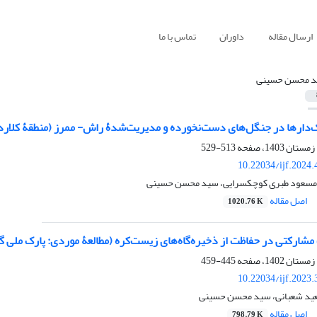
ارسال مقاله
داوران
تماس با ما
 محسن حسینی
دارها در جنگل‌های دست‌نخورده و مدیریت‌شدۀ راش- ممرز (منطقۀ کلا
513-529
10.22034/ijf.2024
، مسعود طبری کوچکسرایی، سید محسن حسینی
اصل مقاله
1020.76 K
مشارکتی در حفاظت از ذخیره‌گاه‌های زیست‌کره (مطالعۀ موردی: پارک ملی گ
445-459
10.22034/ijf.2023
ید شعبانی، سید محسن حسینی
اصل مقاله
798.79 K