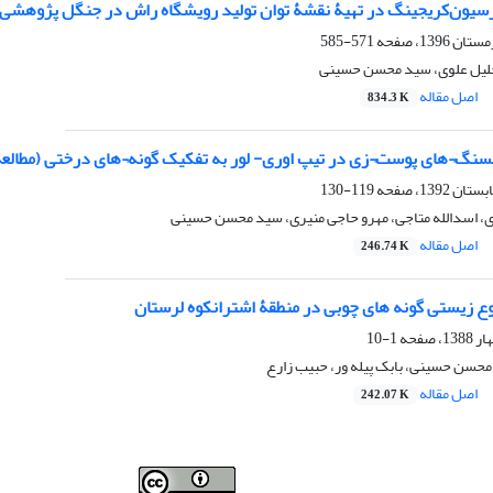
سیون‌کریجینگ در تهیۀ نقشۀ توان تولید رویشگاه راش در جنگل پژوهشی
571-585
جلیل علوی، سید محسن حسینی
اصل مقاله
834.3 K
لسنگ¬های پوست¬زی در تیپ اوری- لور به تفکیک گونه¬های درختی (مطالعة
119-130
، اسدالله متاجی، مهرو حاجی منیری، سید محسن حسینی
اصل مقاله
246.74 K
وع زیستی گونه های چوبی در منطقۀ اشترانکوه لرستان
1-10
محسن حسینی، بابک پیله ور، حبیب زارع
اصل مقاله
242.07 K