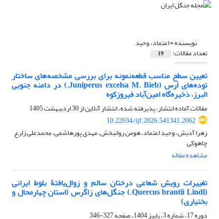
نویسنده =
اعتماد، ,وحید
تعداد مقالات:
19
تعیین سطح مناسب قطعه‌نمونه برای بررسی مشخصه‌های ساختار
توده‌های ارس (Juniperus excelsa M. Bieb.) در دامنه جنوبی
البرز، ذخیره‌گاه امین‌آباد فیروزکوه
مقالات آماده انتشار، پذیرفته شده، انتشار آنلاین از
30 اردیبهشت 1405
10.22034/ijf.2026.541341.2062
زهرا آدبش، ,وحید اعتماد، هومن روانبخش، مهدی پورهاشمی، محمدعلی زارع
چاهوکی
مشاهده مقاله
تغییرات رویش شعاعی درختان سالم و زوال‌یافتۀ بلوط ایرانی
(Quercus brantii Lindl.) جنگل‌های زاگرس (استان چهارمحال و
بختیاری)
دوره 17، شماره 3، پاییز 1404، صفحه
327-346