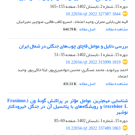
دوره 15، شماره 2، تابستان 1402، صفحه
155-165
10.22034/ijf.2022.327387.1844
الهه علی بابایی عمران، وحید اعتماد، خسرو ثاقب طالبی، منوچهر نمیرانیان
مشاهده مقاله
اصل مقاله
644.79 K
بررسی دلایل و عوامل قاچاق چوب‌های جنگلی در شمال ایران
دوره 15، شماره 1، تابستان 1402، صفحه
35-51
10.22034/ijf.2022.315999.1819
احمد بیرانوند، محمد عسگری، محسن جوانمیری‌پور، لیلا خاکی پور، وحید
اعتماد
مشاهده مقاله
اصل مقاله
431.51 K
شناسایی مهم‌ترین عوامل مؤثر بر پراکنش گونۀ ون (.Fraxinus
excelsior L) و رویشگاه‌های با پتانسیل آن در جنگل خیرودکنار
نوشهر
دوره 15، شماره 1، تابستان 1402، صفحه
69-85
10.22034/ijf.2022.337489.1863