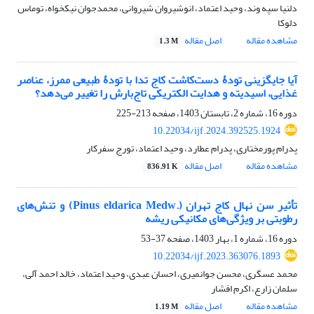
دلنیا سپه وند، وحید اعتماد، انوشیروان شیروانی، محمدجوان نیکخواه، توماس
دلوکا
مشاهده مقاله
اصل مقاله
1.3 M
آیا جایگزینی تودۀ دست‌کاشت کاج تدا با تودۀ طبیعی ممرز، عناصر
غذایی، اسیدیته و هدایت الکتریکی تاج‌بارش را تغییر می‌دهد؟
دوره 16، شماره 2، تابستان 1403، صفحه
213-225
10.22034/ijf.2024.392525.1924
پدرام پورمختاری، پدرام عطارد، وحید اعتماد، تورج سفرکار
مشاهده مقاله
اصل مقاله
836.91 K
تأثیر سن نهال کاج تهران (.Pinus eldarica Medw) و تنش‌های
رطوبتی بر ویژگی‌های مکانیکی ریشه
دوره 16، شماره 1، بهار 1403، صفحه
37-53
10.22034/ijf.2023.363076.1893
محمد عسگری، محسن جوانمیری، احسان عبدی، وحید اعتماد، خالد احمد آلی،
سلمان زارع، اکرم افشار
مشاهده مقاله
اصل مقاله
1.19 M