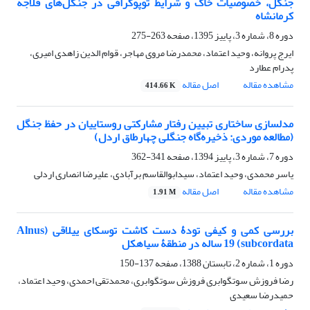
جنگل، خصوصیات خاک و شرایط توپوگرافی در جنگل‌های قلاجه
کرمانشاه
دوره 8، شماره 3، پاییز 1395، صفحه
263-275
ایرج پروانه، وحید اعتماد، محمدرضا مروی مهاجر، قوام الدین زاهدی امیری،
پدرام عطارد
مشاهده مقاله
اصل مقاله
414.66 K
مدلسازی ساختاری تبیین رفتار مشارکتی روستاییان در حفظ جنگل
(مطالعه موردی: ذخیره‌گاه جنگلی چهارطاق اردل)
دوره 7، شماره 3، پاییز 1394، صفحه
341-362
یاسر محمدی، وحید اعتماد، سیدابوالقاسم برآبادی، علیرضا انصاری اردلی
مشاهده مقاله
اصل مقاله
1.91 M
بررسی کمی و کیفی تودۀ دست کاشت توسکای ییلاقی (Alnus
subcordata) 19 ساله در منطقۀ سیاهکل
دوره 1، شماره 2، تابستان 1388، صفحه
137-150
رضا فروزش سوتگوابری فروزش سوتگوابری، محمدتقی احمدی، وحید اعتماد،
حمیدرضا سعیدی