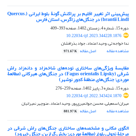
پیش‌بینی اثر تغییر اقلیم بر پراکنش گونۀ بلوط ایرانی (.Quercus
brantii Lindl) در جنگل‌های زاگرس، استان فارس
دوره 15، شماره 4، زمستان 1402، صفحه
393-409
10.22034/ijf.2023.344228.1876
ندا خواجه ئی، وحید اعتماد، جواد بذرافشان
مشاهده مقاله
اصل مقاله
971.67 K
مقایسۀ ویژگی‌های ساختاری توده‌های شاخه‌زاد و دانه‌زاد راش
شرقی (Fagus orientalis Lipsky) در جنگل‌های هیرکانی (مطالعۀ
موردی: جنگل‌های منطقۀ کجور نوشهر)
دوره 15، شماره 3، پاییز 1402، صفحه
259-276
10.22034/ijf.2022.343424.1870
مهران اسمعیلی، محسن جوانمیری‌پور، وحید اعتماد، منوچهر نمیرانیان
مشاهده مقاله
اصل مقاله
881.97 K
الگوی مکانی و مشخصه‌های ساختاری جنگل‌های راش شرقی در
مرحلۀ تحولی بلوغ (مطالعۀ موردی: بخش گرازبن، جنگل خیرود)