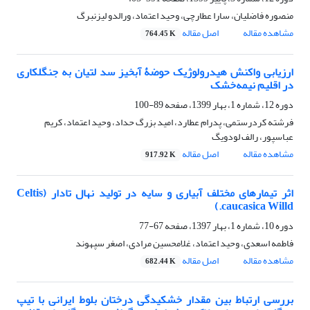
منصوره فاضلیان، سارا عطارچی، وحید اعتماد، ورالدو لیزنبرگ
مشاهده مقاله
اصل مقاله
764.45 K
ارزیابی واکنش هیدرولوژیک حوضۀ آبخیز سد لتیان به جنگلکاری
در اقلیم نیمه‌خشک
دوره 12، شماره 1، بهار 1399، صفحه
89-100
فرشته کردرستمی، پدرام عطارد، امید بزرگ حداد، وحید اعتماد، کریم
عباسپور، رالف لودویگ
مشاهده مقاله
اصل مقاله
917.92 K
اثر تیمارهای مختلف آبیاری و سایه در تولید نهال تادار (Celtis
caucasica Willd.)
دوره 10، شماره 1، بهار 1397، صفحه
67-77
فاطمه اسعدی، وحید اعتماد، غلامحسین مرادی، اصغر سپهوند
مشاهده مقاله
اصل مقاله
682.44 K
بررسی ارتباط بین مقدار خشکیدگی درختان بلوط ایرانی با تیپ