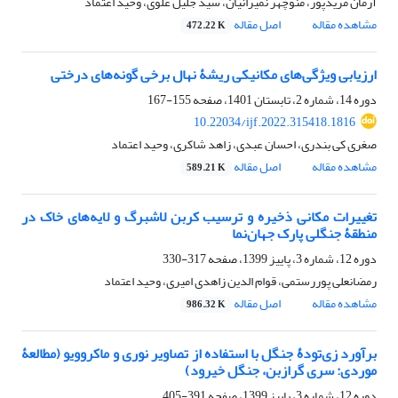
آرمان مریدپور، منوچهر نمیرانیان، سید جلیل علوی، وحید اعتماد
مشاهده مقاله
اصل مقاله
472.22 K
ارزیابی ویژگی‌های مکانیکی ریشۀ نهال برخی گونه‌های درختی
دوره 14، شماره 2، تابستان 1401، صفحه
155-167
10.22034/ijf.2022.315418.1816
صغری کی بندری، احسان عبدی، زاهد شاکری، وحید اعتماد
مشاهده مقاله
اصل مقاله
589.21 K
تغییرات مکانی ذخیره و ترسیب کربن لاشبرگ و لایه‌های خاک در
منطقۀ جنگلی پارک جهان‌نما
دوره 12، شماره 3، پاییز 1399، صفحه
317-330
رمضانعلی پوررستمی، قوام الدین زاهدی امیری، وحید اعتماد
مشاهده مقاله
اصل مقاله
986.32 K
برآورد زی‌تودۀ جنگل با استفاده از تصاویر نوری و ماکروویو (مطالعۀ
موردی: سری گرازبن، جنگل خیرود)
دوره 12، شماره 3، پاییز 1399، صفحه
391-405