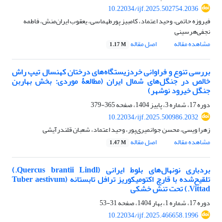
10.22034/ijf.2025.502754.2036
فیروزه حاتمی، وحید اعتماد، کامبیز پورطهماسی، یعقوب ایران‌منش، فاطمه
نجفی‌هرسینی
مشاهده مقاله
اصل مقاله
1.17 M
بررسی تنوع و فراوانی خردزیستگاه‌های درختان کهنسال تیپ راش
خالص در جنگل‌های شمال ایران (مطالعۀ موردی: بخش بهاربن
جنگل خیرود نوشهر)
دوره 17، شماره 3، پاییز 1404، صفحه
365-379
10.22034/ijf.2025.500986.2032
زهرا ویسی، محسن جوانمیری‌پور، وحید اعتماد، شعبان قلندرآیشی
مشاهده مقاله
اصل مقاله
1.47 M
بردباری نونهال‌های بلوط ایرانی (Quercus brantii Lindl.)
تلقیح‌شده با قارچ اکتومیکوریز ترافل تابستانه (Tuber aestivum
Vittad.) تحت تنش خشکی
دوره 17، شماره 1، بهار 1404، صفحه
31-53
10.22034/ijf.2025.466658.1996