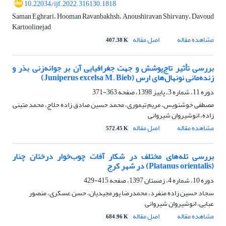
10.22034/ijf.2022.316130.1818
Saman Eghrari، Hooman Ravanbakhsh، Anoushiravan Shirvany، Davoud
Kartoolinejad
مشاهده مقاله
اصل مقاله
407.38 K
بررسی تأثیر تاج‌پوشش و جهت جغرافیایی آن بر جوانه‌زنی بذر و
زنده‌مانی نونهال‌های ارس (Juniperus excelsa M. Bieb)
دوره 11، شماره 3، پاییز 1398، صفحه
363-371
مصطفی خوشنویس، مریم تیموری، محمد حسین صادق زاده حلاج، محمد متینی
زاده، انوشیروان شیروانی
مشاهده مقاله
اصل مقاله
572.45 K
بررسی تله‌های مختلف در شکار آفات چوب‌خوار درختان چنار
(Platanus orientalis) در شهر کرج
دوره 10، شماره 4، زمستان 1397، صفحه
415-429
سجاد حسین زاده منفرد، محمدرضا پورمجیدیان، حسن عسکری، منصور
عبایی، انوشیروان شیروانی
مشاهده مقاله
اصل مقاله
684.96 K