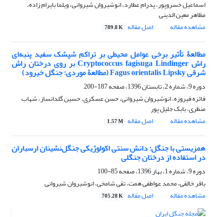
اسماعیل خسروپور، پدرام عطارد، انوشیروان شیروانی، ویلما بایرام زاده،
مظاهر معین الدینی
مشاهده مقاله
اصل مقاله
789.8 K
مطالعۀ تأثیر برخی عوامل محیطی بر تراکم شپشک سفید پنبه‌ای
راش Cryptococcus fagisuga Lindinger بر روی درختان راش
شرقی Fagus orientalis Lipsky (مطالعۀ موردی: جنگل خیرود)
دوره 9، شماره 2، تابستان 1396، صفحه
187-200
فائزه فیروزه، انوشیروان شیروانی، حسن عسکری، حسین گلدانساز، شهاب
منظری، بابک جلیل پور
مشاهده مقاله
اصل مقاله
1.57 M
همزیستی با جنگل: دانش سنتی اکولوژیکی جنگل‌نشینان ارسباران
در استفاده از درختان جنگلی
دوره 9، شماره 1، بهار 1396، صفحه
85-100
باقر خالقی، محمد عواطفی همت، تقی شامخی، انوشیروان شیروانی
مشاهده مقاله
اصل مقاله
705.28 K