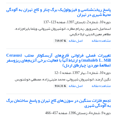
پاسخ ریخت‌شناسی و فیزیولوژیک برگ چنار و کاج تهران به آلودگی
محیط شهری در تهران
دوره 10، شماره 2، تابستان 1397، صفحه
123-137
اسماعیل خسروپور، پدرام عطارد، انوشیروان شیروانی، ویلما بایرام زاده،
مظاهر معین الدینی، لیلا حکیمی
مشاهده مقاله
اصل مقاله
719.97 K
تغییرات فصلی فراوانی قارچ‌های آربسکولار محلب (Cerasus
mahaleb L. Mill) و ارتباط آنها با فعالیت برخی آنزیم‌های ریزوسفر
(مطالعۀ موردی: چهارطاق اردل)
دوره 10، شماره 1، بهار 1397، صفحه
1-12
نگین آرمند، انوشیروان شیروانی، محمد متینی زاده، مصطفی خوشنویس
مشاهده مقاله
اصل مقاله
914.31 K
تجمع فلزات سنگین در سوزن‌های کاج تهران و پاسخ ساختمان برگ
به آلودگی شهری
دوره 9، شماره 4، زمستان 1396، صفحه
457-466