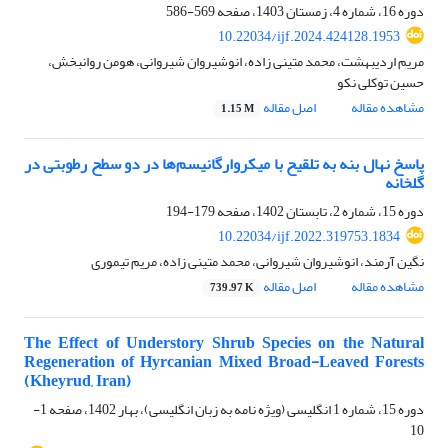
دوره 16، شماره 4، زمستان 1403، صفحه
569-586
10.22034/ijf.2024.424128.1953
مریم اردیبهشت، محمد متینی زاده، انوشیروان شیروانی، هومن روانبخش،
حسین توکلی نکو
مشاهده مقاله
اصل مقاله
1.15 M
پاسخ نهال بنه به تلقیح با میکروارگانیسم‌ها در دو سطح رطوبتی در
گلخانه
دوره 15، شماره 2، تابستان 1402، صفحه
179-194
10.22034/ijf.2022.319753.1834
نگین آرمند، انوشیروان شیروانی، محمد متینی زاده، مریم تیموری
مشاهده مقاله
اصل مقاله
739.97 K
The Effect of Understory Shrub Species on the Natural
Regeneration of Hyrcanian Mixed Broad-Leaved Forests
(Kheyrud, Iran)
دوره 15، شماره 1 انگلیسی (ویژه نامه به زبان انگلیسی)، بهار 1402، صفحه
1-
10