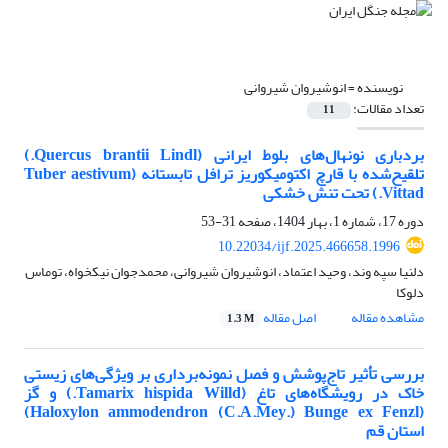
نویسنده =
انوشیروان شیروانی
تعداد مقالات:
11
بردباری نونهال‌های بلوط ایرانی (Quercus brantii Lindl.)
تلقیح‌شده با قارچ اکتومیکوریز ترافل تابستانه (Tuber aestivum
Vittad.) تحت تنش خشکی
دوره 17، شماره 1، بهار 1404، صفحه
31-53
10.22034/ijf.2025.466658.1996
دلنیا سپه وند، وحید اعتماد، انوشیروان شیروانی، محمدجوان نیکخواه، توماس
دلوکا
مشاهده مقاله
اصل مقاله
1.3 M
بررسی تأثیر تاج‌پوشش و فصل ‌نمونه‌برداری بر ویژگی‌های زیستی
خاک در رویشگاه‌های تاغ (Tamarix hispida Willd.) و گز
(Haloxylon ammodendron (C.A.Mey.) Bunge ex Fenzl)
استان قم