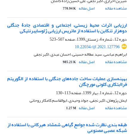
شیرین احراری، اکبر نجفی، علی حسین زاده کاشان
مشاهده مقاله
اصل مقاله
770.94 K
ارزیابی اثرات محیط زیستی، اجتماعی و اقتصادی جادۀ جنگلی
دوهزار تنکابن با استفاده از ماتریس ارزیابی ژئوسایبرنتیکی
دوره 12، شماره 4، زمستان 1399، صفحه
507-523
10.22034/ijf.2021.127796
ابراهیم عباسی، سید عطااله حسینی، احسان عبدی، اکبر نجفی
مشاهده مقاله
اصل مقاله
985.21 K
بهینه‌سازی عملیات ساخت جاده‌های جنگلی با استفاده از الگوریتم
فراابتکاری کلونی مورچگان
دوره 12، شماره 1، بهار 1399، صفحه
113-130
ایمان پژوهان، اکبر نجفی، جواد وحیدی، ابوالقاسم کامکار روحانی
مشاهده مقاله
اصل مقاله
1.27 M
طبقه بندی نظارت شده جوامع گیاهی شمشاد هیرکانی با استفاده از
شبکه عصبی مصنوعی