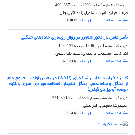
دوره 11، شماره 3، پاییز 1398، صفحه
387-400
فرهاد خبازی، امید اسماعیل زاده، اکبر نجفی
مشاهده مقاله
اصل مقاله
1.18 M
تأثیر عامل بار محور هم‌ارز بر زوال روسازی جاده‌های جنگلی
دوره 9، شماره 1، بهار 1396، صفحه
131-143
اکبر نجفی، محمدجواد حیدری، سید جلیل علوی
مشاهده مقاله
اصل مقاله
518.44 K
کاربرد فرایند تحلیل شبکه ای (ANP) در تعیین اولویت خروج دام
از جنگل و ساماندهی جنگل نشینان (مطالعه موردی: سری باباکوه،
حوضه آبخیز دو گیلان)
دوره 2، شماره 4، زمستان 1389، صفحه
309-321
حمیدرضا سعیدی، اکبر نجفی
مشاهده مقاله
اصل مقاله
189.4 K