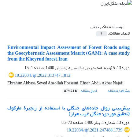
نویسنده =
اکبر نجفی
تعداد مقالات:
7
Environmental Impact Assessment of Forest Roads using
the Goecybernetic Assessment Matrix (GAM): A case study
from the Kheyrud forest, Iran
دوره 13، 5 (ویژه نامه به زبان انگلیسی)، زمستان 1400، صفحه
1-15
10.22034/ijf.2022.313747.1812
Ebrahim Abbasi، Seyed Ata ollah Hosseini، Ehsan Abdi، Akbar Najafi
مشاهده مقاله
اصل مقاله
879.74 K
پیش‌بینی زوال جاده‌های جنگلی با استفاده از زنجیرۀ مارکوف
(تحقیق موردی: جنگل غرب هراز)
دوره 13، شماره 1، بهار 1400، صفحه
73-85
10.22034/ijf.2021.247488.1739