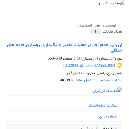
نویسنده =
قجر، اسماعیل
تعداد مقالات:
1
ارزیابی عدم اجرای عملیات تعمیر و نگهداری روسازی جاده ­های
جنگلی
دوره 17، شماره 4، زمستان 1404، صفحه
549-558
10.22034/ijf.2025.472555.2004
یاسر زارع، رامین نقدی، اسماعیل قجر
مشاهده مقاله
اصل مقاله
483.19 K
مقالات آماده انتشار
شماره جاری
شماره‌های پیشین نشریه