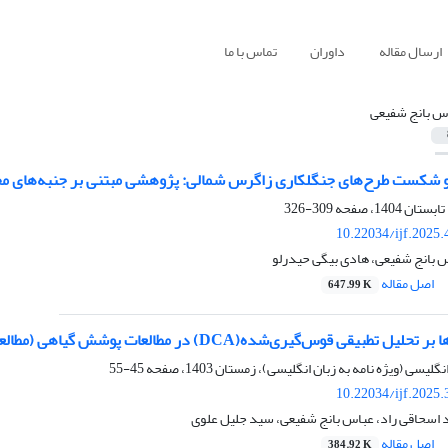
ارسال مقاله
داوران
تماس با ما
س بانج شفیعی
 شکست طرح‌های جنگلکاری زاگرس شمالی: پژوهشی مبتنی بر جنبه‌های محی
309-326
10.22034/ijf.2025
س بانج شفیعی، هادی بیگی حیدرلو
اصل مقاله
647.99 K
وس‌گیری‌شده(DCA) در مطالعات پوشش گیاهی (مطالعه موردی: جنگل‌های بلوط کرمانشاه)
45-55
10.22034/ijf.2025
د اسحاقی راد، عباس بانج شفیعی، سید جلیل علوی
اصل مقاله
384.92 K