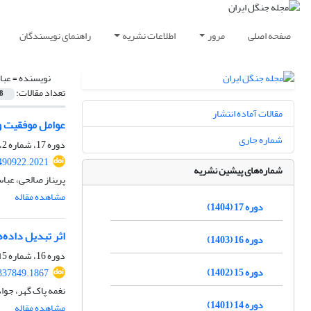
صفحه اصلی
مرور
اطلاعات نشریه
راهنمای نویسندگان
نویسنده =
عبا
تعداد مقالات:
8
مقالات آماده انتشار
عوامل موفقیت و
شماره جاری
دوره 17، شماره 2، تابستان 1404، صفحه
.490922.2021
شماره‌های پیشین نشریه
پریناز صالحی، عبا
مشاهده مقاله
دوره 17 (1404)
اثر تبدیل داده‌ها بر تحلیل تطبیقی ق
دوره 16 (1403)
دوره 16، شماره 5 انگلیسی (ویژه نامه به زبان انگلیسی)، زمستان 1403، صفحه
دوره 15 (1402)
.337849.1867
نغمه پاک گهر، جوا
دوره 14 (1401)
مشاهده مقاله