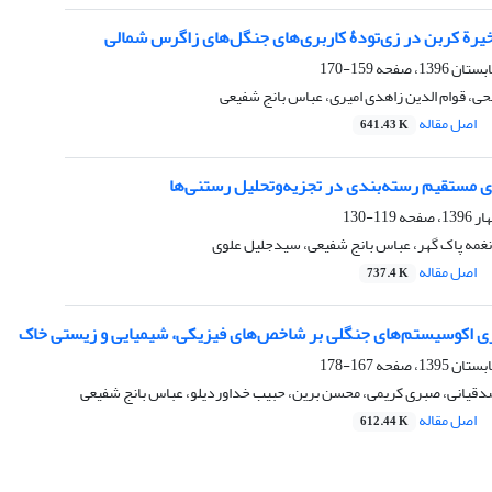
خیرة کربن در زی‌تودۀ کاربری‌های جنگل‌های زاگرس شمالی
159-170
لحی، قوام الدین زاهدی امیری، عباس بانج شفیعی
اصل مقاله
641.43 K
 مستقیم رسته‌بندی در تجزیه‌و‌تحلیل رستنی‌ها
119-130
نغمه پاک گهر، عباس بانج شفیعی، سیدجلیل علوی
اصل مقاله
737.4 K
ربری اکوسیستم‌های جنگلی بر شاخص‌های فیزیکی، شیمیایی و زیستی خاک
167-178
یانی، صبری کریمی، محسن برین، حبیب خداوردیلو، عباس بانج شفیعی
اصل مقاله
612.44 K