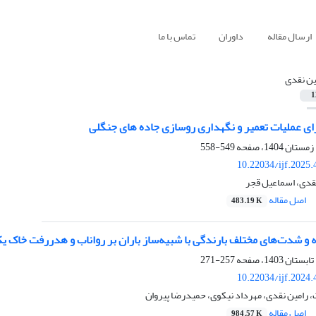
ارسال مقاله
داوران
تماس با ما
ین نقدی
1
ای عملیات تعمیر و نگهداری روسازی جاده ­های جنگلی
549-558
10.22034/ijf.2025
نقدی، اسماعیل قجر
اصل مقاله
483.19 K
ه و شدت‌های مختلف بارندگی با شبیه‌ساز باران بر رواناب و هدررفت خاک
257-271
10.22034/ijf.2024
رامین نقدی، مهرداد نیکوی، حمیدرضا پیروان
اصل مقاله
984.57 K