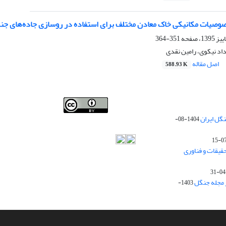
صیات مکانیکی خاک معادن مختلف برای استفاده در روسازی جاده‌های جن
351-364
اد نیکوی، رامین نقدی
اصل مقاله
588.93 K
Iranian journal of Forest
© 2009 by
Iranian Society of
گل ایران
1404-08-
Forestry
is licensed under
Creative Commons
Attribution 4.0 International
قیقات و فناوری
ز مجله جنگل
1403-