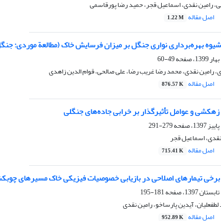
ی، رامین نقدی، اسماعیل قجر، حمید رضا پورقاسمی
اصل مقاله
1.22 M
 شیوه بهره‌برداری نواری جنگل بر میزان فرسایش خاک (مطالعة موردی: جنگ
49-60
 رامین نقدی، محمد رضا غریب رضا، علی صالحی، قوام الدین زاهدی
اصل مقاله
876.57 K
کشی و عوامل تأثیرگذار بر خرابی جاده‌های جنگلی
279-291
 نقدی، اسماعیل قجر
اصل مقاله
715.41 K
رخی تیمارهای اصلاحی در بازیابی خصوصیات فیزیکی خاک مسیرهای چوبکشی
181-195
 لطفعلیان، آیدین پارساخو، رامین نقدی
اصل مقاله
952.89 K