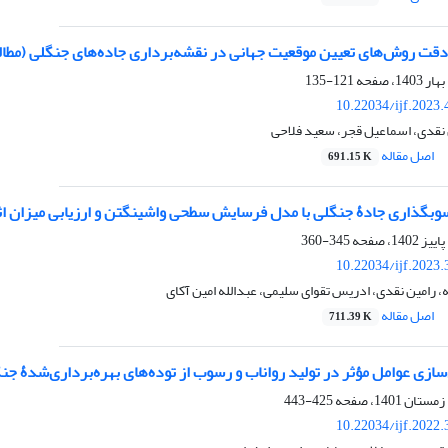
دقت روش‌های تعیین موقعیت جهانی در نقشه‌برداری جاده‌های جنگلی (مطا
121-135
10.22034/ijf.2023
 نقدی، اسماعیل قجر، سعید فلاحی
اصل مقاله
691.15 K
وبگذاری جادۀ جنگلی با مدل فرسایش سطحی واشینگتن و ارزیابی میزان اثر 
345-360
10.22034/ijf.2023
 رامین نقدی، ادریس تقوای سلیمی، عبدالله امین آکای
اصل مقاله
711.39 K
ازی عوامل مؤثر در تولید رواناب و رسوب از توده‌های بهره‌برداری‌شدۀ جن
425-443
10.22034/ijf.2022