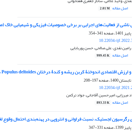
 نقدی، وحید غلامی، ساناز جعفری هفتخوانی
اصل مقاله
2.01 M
 ناشی از فعالیت‌های اجرایی بر برخی خصوصیات فیزیکی و شیمیایی خاک (مط
341-354
10.22034/ijf.2022
رامین نقدی، علی صالحی، حسن پوربابایی
اصل مقاله
999.45 K
صادی اندوختۀ کربن ریشه و کندۀ درختان Populus deltoides در صنوبرکاری‌های استان گیلان
197-208
10.22034/ijf.2021
د میرزایی، امیرحسین آقاجانی، جواد ترکمن
اصل مقاله
893.33 K
 رگرسیون لجستیک، نسبت فراوانی و انتروپی در پهنه‌بندی احتمال وقوع ل
331-347