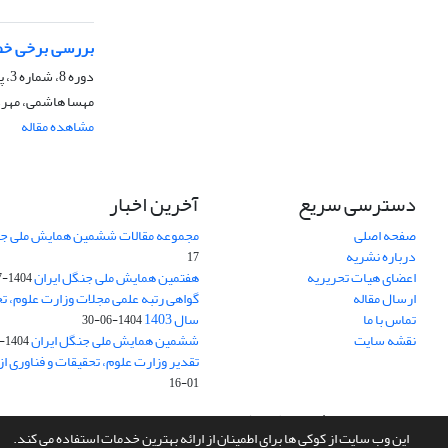
بررسی برخی خصو
دوره 8، شماره 3، پاییز 1395، صفحه
مهسا هاشمی، مهرد
مشاهده مقاله
دسترسی سریع
آخرین اخبار
صفحه اصلی
مجموعه مقالات ششمین همایش ملی جن
درباره نشریه
17
اعضای هیات تحریریه
هفتمین همایش ملی جنگل ایران
1404-07-15
ارسال مقاله
گواهی رتبه علمی مجلات وزارت علوم، تح
تماس با ما
سال 1403
1404-06-30
نقشه سایت
ششمین همایش ملی جنگل ایران
1404-04-31
تقدیر وزارت علوم، تحقیقات و فناوری ا
01-16
سامانه مدیریت نشریات علمی.
طراحی و پیاده سازی از
سیناوب
این وب سایت از کوکی ها برای اطمینان از ارائه بهترین خدمات استفاده می کند.