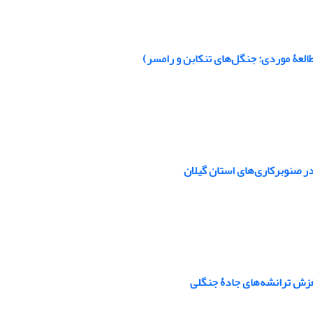
العۀ موردی: جنگل‌های تنکابن و رامسر)
غزش ترانشه‌های جادۀ جنگلی