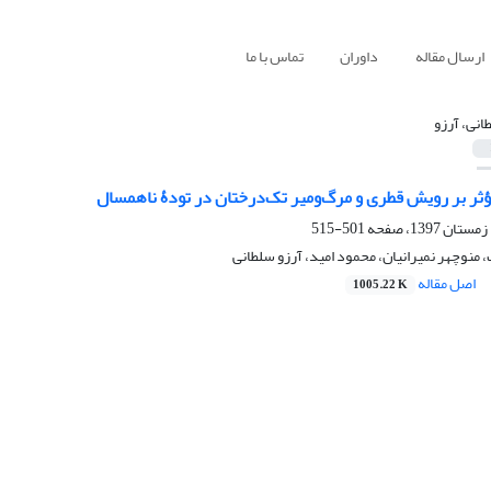
ارسال مقاله
داوران
تماس با ما
انی، آرزو
ثر بر رویش قطری و مرگ‌ومیر تک‌درختان در تودۀ ناهمسال
501-515
 منوچهر نمیرانیان، محمود امید، آرزو سلطانی
اصل مقاله
1005.22 K