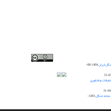
Iranian journal of Forest
© 2009 by
Iranian Society of
گل ایران
1404-08-
Forestry
is licensed under
Creative Commons
Attribution 4.0 International
قیقات و فناوری
ز مجله جنگل
1403-