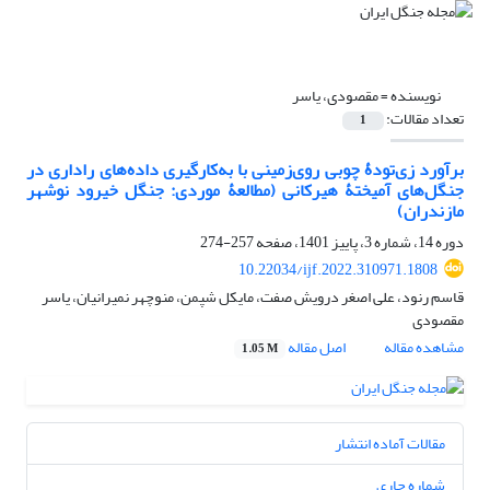
نویسنده =
مقصودی، یاسر
تعداد مقالات:
1
برآورد زی‌تودۀ چوبی روی‌زمینی با به‌کارگیری داده‌های راداری در
جنگل‌های آمیختۀ هیرکانی (مطالعۀ موردی: جنگل خیرود نوشهر
مازندران)
دوره 14، شماره 3، پاییز 1401، صفحه
257-274
10.22034/ijf.2022.310971.1808
قاسم رنود، علی اصغر درویش صفت، مایکل شپمن، منوچهر نمیرانیان، یاسر
مقصودی
مشاهده مقاله
اصل مقاله
1.05 M
مقالات آماده انتشار
شماره جاری