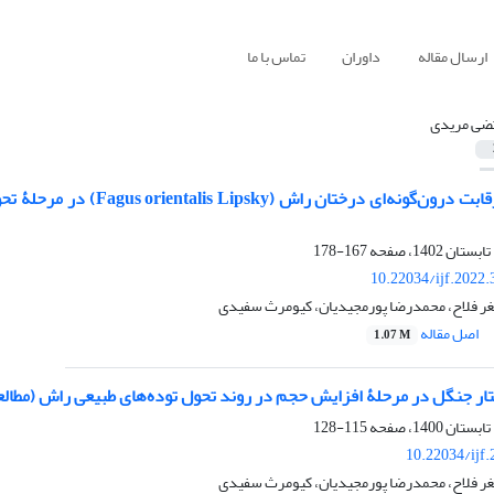
ارسال مقاله
داوران
تماس با ما
ضی مریدی
الگوی مکانی و رقابت درون‌
167-178
10.22034/ijf.2022
ر فلاح، محمدرضا پورمجیدیان، کیومرث سفیدی
اصل مقاله
1.07 M
تار جنگل در مرحلۀ افزایش حجم در روند تحول توده‌های طبیعی راش (مطال
115-128
10.22034/ijf
ر فلاح، محمدرضا پورمجیدیان، کیومرث سفیدی