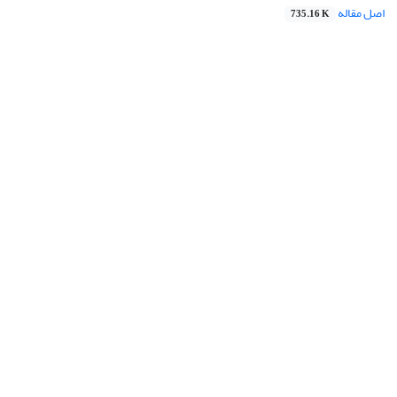
اصل مقاله
735.16 K