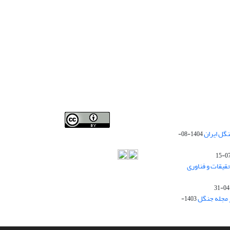
Iranian journal of Forest
© 2009 by
Iranian Society of
گل ایران
1404-08-
Forestry
is licensed under
Creative Commons
Attribution 4.0 International
قیقات و فناوری
ز مجله جنگل
1403-