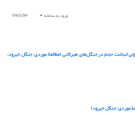
ورود به سامانه
ENGLISH
گونه‌ای درختان راش (Fagus orientalis Lipsky) در مرحلۀ تحولی انباشت حجم در جنگل‌های هیرکانی (مطالعۀ موردی: جنگل خیرود،
عۀ موردی: جنگل خیرود)