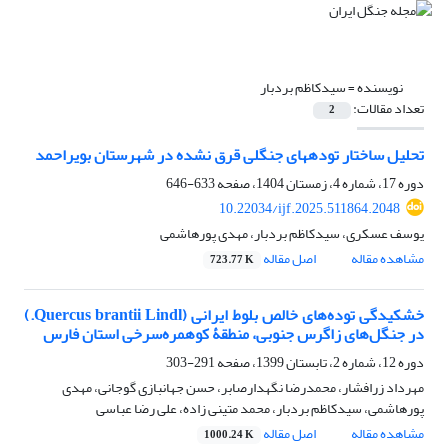
نویسنده =
سیدکاظم بردبار
تعداد مقالات:
2
تحلیل ساختار توده­های جنگلی قرق نشده در شهرستان بویراحمد
دوره 17، شماره 4، زمستان 1404، صفحه
633-646
10.22034/ijf.2025.511864.2048
یوسف عسکری، سیدکاظم بردبار، مهدی پورهاشمی
مشاهده مقاله
اصل مقاله
723.77 K
خشکیدگی توده‌های خالص بلوط ایرانی (Quercus brantii Lindl.)
در جنگل‌های زاگرس جنوبی، منطقۀ کوهمره‌سرخی استان فارس
دوره 12، شماره 2، تابستان 1399، صفحه
291-303
مهرداد زرافشار، محمدرضا نگهدارصابر، حسن جهانبازی گوجانی، مهدی
پورهاشمی، سیدکاظم بردبار، محمد متینی زاده، علی رضا عباسی
مشاهده مقاله
اصل مقاله
1000.24 K