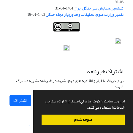
06-30
ششمین همایش ملی جنگل ایران
1404-04-31
تقدیر وزارت علوم، تحقیقات و فناوری از مجله جنگل
1403-01-16
Iranian journal of Forest
© 2009 by
Iranian Society of Forestry
is
licensed under
Creative Commons Attribution 4.0 International
اشتراک خبرنامه
برای دریافت اخبار و اطلاعیه های مهم نشریه در خبرنامه نشریه مشترک
شوید.
اشتراک
این وب سایت از کوکی ها برای اطمینان از ارائه بهترین
خدمات استفاده می کند.
متوجه شدم
سامانه مدیریت نشریات علمی.
طراحی و پیاده سازی از
سیناوب