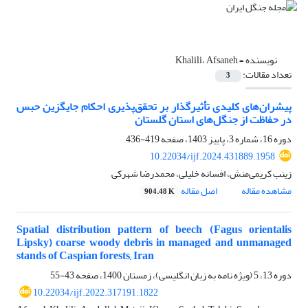
نویسنده =
Khalili، Afsaneh
تعداد مقالات:
3
پیشران‌های کلیدی تأثیرگذار بر تحقق‌پذیری احکام جایگزین حبس
در حفاظت از جنگل‌های استان گلستان
دوره 16، شماره 3، پاییز 1403، صفحه
419-436
10.22034/ijf.2024.431889.1958
زینب کریمی‌منش، افسانه خلیلی، محمدرضا شهرکی
مشاهده مقاله
اصل مقاله
904.48 K
Spatial distribution pattern of beech (Fagus orientalis
Lipsky) coarse woody debris in managed and unmanaged
stands of Caspian forests, Iran
دوره 13، 5 (ویژه نامه به زبان انگلیسی)، زمستان 1400، صفحه
43-55
10.22034/ijf.2022.317191.1822