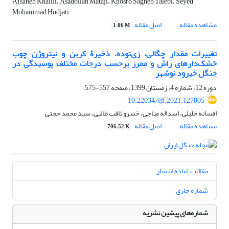
Afsaneh Khalili، Asadollah Mataji، Khosro Sagheb Talebi، Seyed
Mohammad Hodjati
مشاهده مقاله
اصل مقاله
1.06 M
تغییرات مقدار چگالی، زی‌توده، ذخیرۀ کربن و نیتروژن چوب
خشک‌دارهای راش و ممرز برحسب درجات مختلف پوسیدگی در
جنگل خیرود نوشهر
دوره 12، شماره 4، زمستان 1399، صفحه
557-575
10.22034/ijf.2021.127805
افسانه خلیلی، اسداله متاجی، خسرو ثاقب طالبی، سید محمد حجتی
مشاهده مقاله
اصل مقاله
706.52 K
مقالات آماده انتشار
شماره جاری
شماره‌های پیشین نشریه