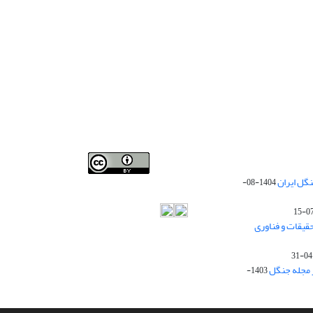
Iranian journal of Forest
© 2009 by
Iranian Society of
گل ایران
1404-08-
Forestry
is licensed under
Creative Commons
Attribution 4.0 International
قیقات و فناوری
ز مجله جنگل
1403-