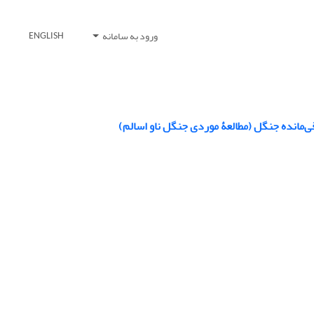
ورود به سامانه
ENGLISH
قی‌مانده جنگل (مطالعۀ موردی جنگل ناو اسالم)