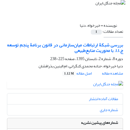
نویسنده =
خیرخواه، دنیا
تعداد مقالات:
1
بررسی شبکۀ ارتباطات میان‎‌سازمانی در قانون برنامۀ پنجم توسعه
ج.ا.ا. با محوریت منابع‌طبیعی
دوره 8، شماره 2، تابستان 1395، صفحه
225-238
دنیا خیرخواه، حنانه محمدی کنگرانی، ام البنین بذرافشان
مشاهده مقاله
اصل مقاله
1.12 M
مقالات آماده انتشار
شماره جاری
شماره‌های پیشین نشریه