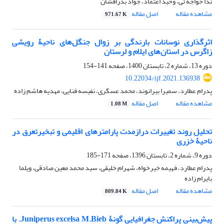
ندا خواجه ئی، وحید اعتماد، جواد بذرافشان
مشاهده مقاله
اصل مقاله
971.67 K
اثرگذاری نوسانات بارندگی بر زوال جنگل‌های ناحیۀ رویشی
زاگرس در استان‌های ایلام و لرستان
دوره 13، شماره 2، تابستان 1400، صفحه
141-154
10.22034/ijf.2021.136938
پدرام عطارد، سمیرا بیرانوند، محمد عسگری، نفیسه فنایی، مهدیه هاشم زاده
مشاهده مقاله
اصل مقاله
1.08 M
تحلیل روند تغییرات درازمدت پارامترهای اقلیمی و تبخیرتعرق در
ناحیۀ خزری
دوره 9، شماره 2، تابستان 1396، صفحه
171-185
پدرام عطارد، فهیمه خیرخواه، شهرام خلیقی، سید محمد معین صادقی، ویلما
بایرام زاده
مشاهده مقاله
اصل مقاله
809.84 K
پیش‌بینی پراکنش جغرافیایی گونۀ Juniperus excelsa M.Bieb. با