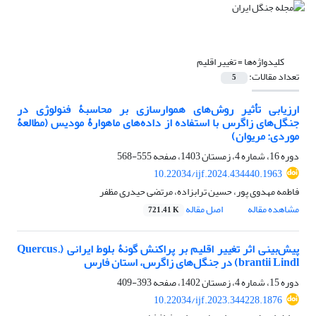
کلیدواژه‌ها =
تغییر اقلیم
تعداد مقالات:
5
ارزیابی تأثیر روش‌های هموارسازی بر محاسبۀ فنولوژی در
جنگل‌های زاگرس با استفاده از داده‌های ماهوارۀ مودیس (مطالعۀ
موردی: مریوان)
دوره 16، شماره 4، زمستان 1403، صفحه
555-568
10.22034/ijf.2024.434440.1963
فاطمه مهدوی پور، حسین ترابزاده، مرتضی حیدری مظفر
مشاهده مقاله
اصل مقاله
721.41 K
پیش‌بینی اثر تغییر اقلیم بر پراکنش گونۀ بلوط ایرانی (.Quercus
brantii Lindl) در جنگل‌های زاگرس، استان فارس
دوره 15، شماره 4، زمستان 1402، صفحه
393-409
10.22034/ijf.2023.344228.1876