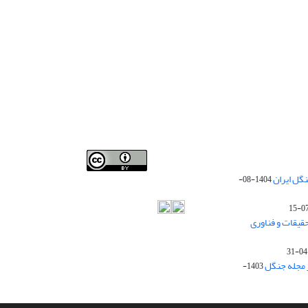
Iranian journal of Forest
© 2009 by
Iranian Society of
گل ایران
1404-08-
Forestry
is licensed under
Creative Commons
Attribution 4.0 International
قیقات و فناوری
ز مجله جنگل
1403-