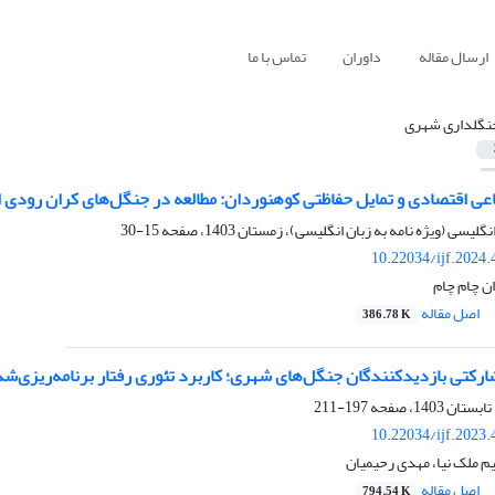
ارسال مقاله
داوران
تماس با ما
نگلداری شهری
اعی اقتصادی و تمایل حفاظتی کوهنوردان: مطالعه در جنگل‌های کران رودی 
15-30
10.22034/ijf.2024
ان چام چام
اصل مقاله
386.78 K
رکتی بازدیدکنندگان جنگل‌های شهری؛ کاربرد تئوری رفتار برنامه‌ریزی‌ش
197-211
10.22034/ijf.2023
م ملک نیا، مهدی رحیمیان
اصل مقاله
794.54 K