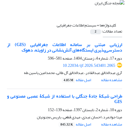
کلیدواژه‌ها =
سیستم اطلاعات جغرافیایی
تعداد مقالات:
2
ارزیابی مبتنی بر سامانه اطلاعات جغرافیایی (GIS) از
دسترسی‌پذیری ایستگاه‌های آتش‌نشانی در زاویته، دهوک
دوره 17، شماره 4، زمستان 1404، صفحه
581-596
10.22034/ijf.2026.543401.2065
آری عبدالخالق عبدالقادر، عبدالخالق آل طائی، محمدامین یاسین طه
مشاهده مقاله
اصل مقاله
4.85 M
طراحی شبکۀ جادۀ جنگلی با استفاده از شبکۀ عصبی مصنوعی و
GIS
دوره 10، شماره 2، تابستان 1397، صفحه
139-152
مینا جوانمرد، احسان عبدی، مهدی قطعی، باریس مجنونیان
مشاهده مقاله
اصل مقاله
845.32 K