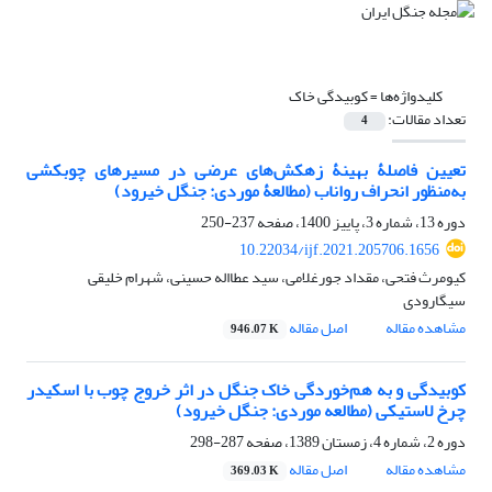
کلیدواژه‌ها =
کوبیدگی خاک
تعداد مقالات:
4
تعیین فاصلۀ بهینۀ زهکش‌های عرضی در مسیرهای چوبکشی
به‌منظور انحراف رواناب (مطالعۀ موردی: جنگل خیرود)
دوره 13، شماره 3، پاییز 1400، صفحه
237-250
10.22034/ijf.2021.205706.1656
کیومرث فتحی، مقداد جورغلامی، سید عطااله حسینی، شهرام خلیقی
سیگارودی
مشاهده مقاله
اصل مقاله
946.07 K
کوبیدگی و به هم‌خوردگی خاک جنگل در اثر خروج چوب با اسکیدر
چرخ لاستیکی (مطالعه موردی: جنگل خیرود)
دوره 2، شماره 4، زمستان 1389، صفحه
287-298
مشاهده مقاله
اصل مقاله
369.03 K