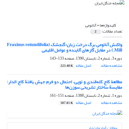
کلیدواژه‌ها =
آناتومی
تعداد مقالات:
2
واکنش آناتومی برگ درخت زبان¬گنجشک (Fraxinus rotundifolia
Mill.) در مقابل گازهای آلاینده و عوامل اقلیمی
دوره 3، شماره 2، تابستان 1390، صفحه
133-143
مشاهده مقاله
اصل مقاله
223.48 K
مطالعة کاج کله‌قندی و توپی، احتمال دو فرم‌ جهش یافتۀ کاج الدار:
مقایسۀ ساختار تشریحی سوزن‌ها
دوره 1، شماره 2، تابستان 1388، صفحه
151-161
مشاهده مقاله
اصل مقاله
507.01 K
مقالات آماده انتشار