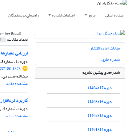
صفحه اصلی
مرور
اطلاعات نشریه
راهنمای نویسندگان
کلیدواژه‌ها =
ط
تعداد مقالات:
4
مقالات آماده انتشار
ارزیابی معیارها
شماره جاری
دوره 15، شماره 3، پاییز 1402، صفحه
.337180.1878
شماره‌های پیشین نشریه
بیت‌الله محمودی،
مشاهده مقاله
دوره 17 (1404)
کاربرد نرم‏افزار NETWORK 2000 برای بهینه‌سازی هزینه‏های حمل‌و‏نقل با کامیون از طرح‏های جنگلداری شمال ایران به کارخانه‏های صنایع چ
دوره 16 (1403)
دوره 5، شماره 4، زمستان 1392، صفحه
دوره 15 (1402)
مشاهده مقاله
دوره 14 (1401)