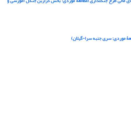
 مالی طرح جنگلداری (مطالعة موردی: بخش گرازبن جنگل آموزشی و
عۀ موردی: سری جنبه سرا-گیلان)