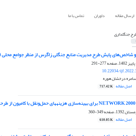
ارسال مقاله
داوران
تماس با ما
رح جنگلداری
 و شاخص‌های پایش طرح مدیریت منابع‌ جنگلی زاگرس از منظر جوامع محلی (
277-291
10.22034/ijf.2022
 سامره درخشان هوره
اصل مقاله
717.42 K
وب
349-360
اصل مقاله
610.05 K