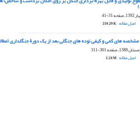
 تولیدی و قابل بهره¬برداری جنگل بر روی امکان برداشت و شاخص¬های
)
31-41
اصل مقاله
219.29 K
مشخصه های کمی و کیفی توده های جنگلی بعد از یک دورۀ جنگلداری (مطال
301-311
اصل مقاله
1.24 M