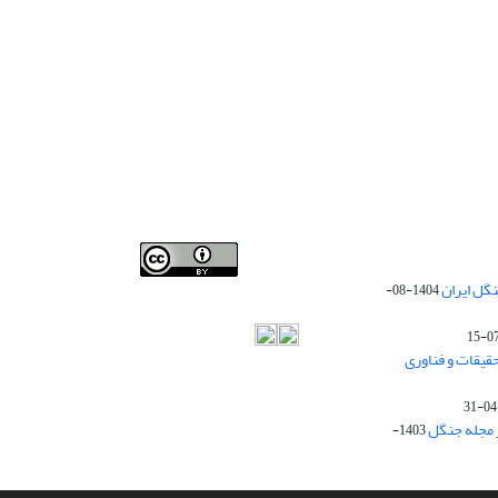
Iranian journal of Forest
© 2009 by
Iranian Society of
گل ایران
1404-08-
Forestry
is licensed under
Creative Commons
Attribution 4.0 International
قیقات و فناوری
ز مجله جنگل
1403-