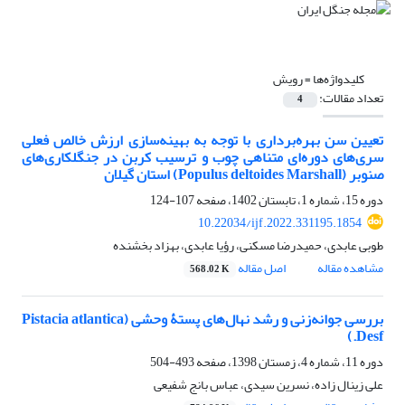
کلیدواژه‌ها =
رویش
تعداد مقالات:
4
تعیین سن بهره‌برداری با توجه به بهینه‌سازی ارزش خالص فعلی
سری‌های دوره‌ای متناهی چوب و ترسیب کربن در جنگلکاری‌های
صنوبر (Populus deltoides Marshall) استان گیلان
دوره 15، شماره 1، تابستان 1402، صفحه
107-124
10.22034/ijf.2022.331195.1854
طوبی عابدی، حمیدرضا مسکنی، رؤیا عابدی، بهزاد بخشنده
مشاهده مقاله
اصل مقاله
568.02 K
بررسی جوانه‌زنی و رشد نهال‌های پستۀ وحشی (Pistacia atlantica
Desf.)
دوره 11، شماره 4، زمستان 1398، صفحه
493-504
علی زینال زاده، نسرین سیدی، عباس بانج شفیعی