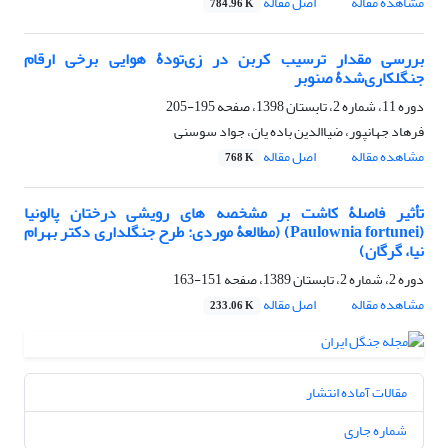
مشاهده مقاله
اصل مقاله
784.96 K
بررسی مقدار ترسیب ‌کربن در زی‌تودۀ هوایی برخی ارقام
جنگلکاری‌شدۀ صنوبر
دوره 11، شماره 2، تابستان 1398، صفحه
195-205
فرهاد جهانپور، ضیاالدین باده یان، جواد سوسنی
مشاهده مقاله
اصل مقاله
768 K
تأثیر فاصلۀ کاشت بر مشخصه های رویشی درختان پالونیا
(Paulownia fortunei) (مطالعۀ موردی: طرح جنگلداری دکتر بهرام
نیا، گرگان)
دوره 2، شماره 2، تابستان 1389، صفحه
151-163
مشاهده مقاله
اصل مقاله
233.06 K
مقالات آماده انتشار
شماره جاری