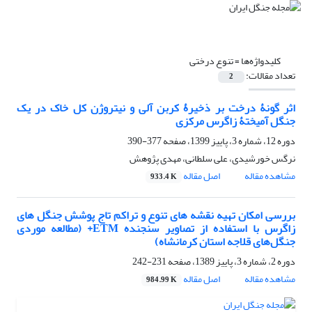
کلیدواژه‌ها =
تنوع درختی
تعداد مقالات:
2
اثر گونۀ درخت بر ذخیرۀ کربن آلی و نیتروژن کل خاک در یک
جنگل آمیختۀ زاگرس مرکزی
دوره 12، شماره 3، پاییز 1399، صفحه
377-390
نرگس خورشیدی، علی سلطانی، مهدی پژوهش
مشاهده مقاله
اصل مقاله
933.4 K
بررسی امکان تهیه نقشه های تنوع و تراکم تاج پوشش جنگل های
زاگرس با استفاده از تصاویر سنجنده ETM+ (مطالعه موردی
جنگل‌های قلاجه استان کرمانشاه)
دوره 2، شماره 3، پاییز 1389، صفحه
231-242
مشاهده مقاله
اصل مقاله
984.99 K