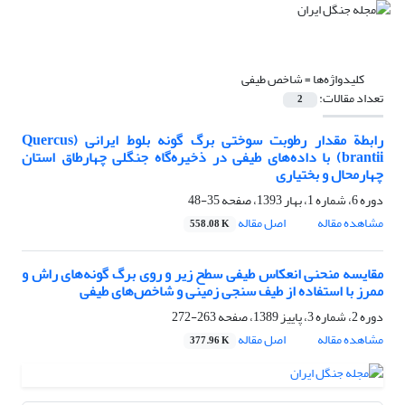
کلیدواژه‌ها =
شاخص طیفی
تعداد مقالات:
2
رابطة مقدار رطوبت سوختی برگ گونه بلوط ایرانی (Quercus
brantii) با داده‌های طیفی در ذخیره‌گاه جنگلی چهارطاق استان
چهارمحال و بختیاری
دوره 6، شماره 1، بهار 1393، صفحه
35-48
مشاهده مقاله
اصل مقاله
558.08 K
مقایسه منحنی انعکاس طیفی سطح زیر و روی برگ گونه‌های راش و
ممرز با استفاده از طیف سنجی زمینی و شاخص‌های طیفی
دوره 2، شماره 3، پاییز 1389، صفحه
263-272
مشاهده مقاله
اصل مقاله
377.96 K