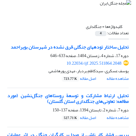
کلیدواژه‌ها =
جنگلداری
تعداد مقالات:
4
تحلیل ساختار توده­های جنگلی قرق نشده در شهرستان بویراحمد
دوره 17، شماره 4، زمستان 1404، صفحه
633-646
10.22034/ijf.2025.511864.2048
یوسف عسکری، سیدکاظم بردبار، مهدی پورهاشمی
مشاهده مقاله
اصل مقاله
723.77 K
تحلیل ارتباط مشارکت و توسعة روستاهای جنگل‌نشین (مورد
مطالعه: تعاونی‌های جنگلداری استان گلستان)
دوره 7، شماره 2، تابستان 1394، صفحه
137-150
مشاهده مقاله
اصل مقاله
527.71 K
بررسی فشار کار ناشی از صدا بر کارگران جنگل در اثر عملیات