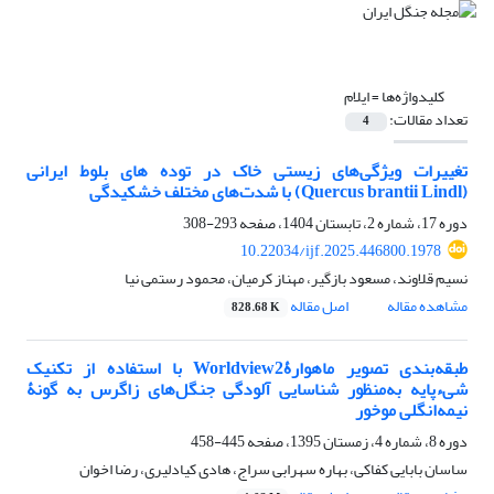
کلیدواژه‌ها =
ایلام
تعداد مقالات:
4
تغییرات ویژگی‌های زیستی خاک در توده های بلوط ایرانی
(Quercus brantii Lindl) با شدت‌های مختلف خشکیدگی
دوره 17، شماره 2، تابستان 1404، صفحه
293-308
10.22034/ijf.2025.446800.1978
نسیم قلاوند، مسعود بازگیر، مهناز کرمیان، محمود رستمی نیا
مشاهده مقاله
اصل مقاله
828.68 K
طبقه‌بندی تصویر ماهوارۀWorldview2 با استفاده از تکنیک
شی‌ءپایه به‌منظور شناسایی آلودگی جنگل‌های زاگرس به گونۀ
نیمه‌انگلی موخور
دوره 8، شماره 4، زمستان 1395، صفحه
445-458
ساسان بابایی کفاکی، بهاره سهرابی سراج، هادی کیادلیری، رضا اخوان