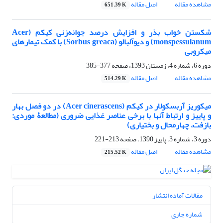
مشاهده مقاله
اصل مقاله
651.39 K
شکستن خواب بذر و افزایش درصد جوانه‌زنی کیکم (Acer
monspessulanum) و دیوآلبالو (Sorbus greaca) با کمک تیمارهای
میکروبی
دوره 6، شماره 4، زمستان 1393، صفحه
377-385
مشاهده مقاله
اصل مقاله
514.29 K
میکوریز آربسکولار در کیکم (Acer cinerascens) در دو فصل بهار
و پاییز و ارتباط آنها با برخی عناصر غذایی ضروری (مطالعۀ موردی:
بازفت، چهارمحال و بختیاری)
دوره 3، شماره 3، پاییز 1390، صفحه
213-221
مشاهده مقاله
اصل مقاله
215.52 K
مقالات آماده انتشار
شماره جاری