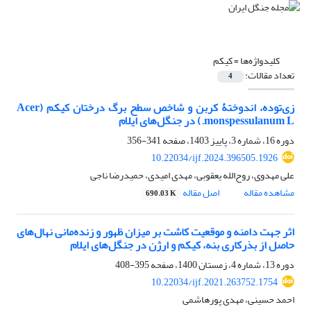
کلیدواژه‌ها =
کیکم
تعداد مقالات:
4
زی‌توده، اندوختۀ کربن و شاخص سطح برگ درختان کیکم (Acer
monspessulanum L.) در جنگل‌های ایلام
دوره 16، شماره 3، پاییز 1403، صفحه
341-356
10.22034/ijf.2024.396505.1926
علی مهدوی، روح‌الله یعقوبی، مهدی امیدی، حمیدرضا ناجی
مشاهده مقاله
اصل مقاله
690.03 K
اثر جهت دامنه و موقعیت کاشت بر میزان ظهور و زنده‌مانی نهال‌های
حاصل از بذرکاری بنه، کیکم و ارژن در جنگل‌های ایلام
دوره 13، شماره 4، زمستان 1400، صفحه
395-408
10.22034/ijf.2021.263752.1754
احمد حسینی، مهدی پورهاشمی