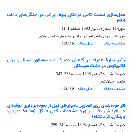
مدل‌سازی نسبت تاجی درختان بلوط ایرانی در جنگل‌های دالاب
ایلام
دوره 11، شماره 1، بهار 1398، صفحه
1-11
مهرداد میرزایی، امیر اسلام بنیاد، رضا اخوان، رامین نقدی
مشاهده مقاله
اصل مقاله
868.16 K
تأثیر سازۀ همراه در کاهش مصرف آب به‌منظور استقرار نهال
اکالیپتوس در دشت سیستان
دوره 9، شماره 3، پاییز 1396، صفحه
333-343
منصور جهان تیغ
مشاهده مقاله
اصل مقاله
428.13 K
اثر مونه‌بندی روی تصاویر ماهواره‌ای قبل از نمونه‌برداری خوشه‌ای
در افزایش دقت برآورد مشخصات کمی جنگل‌ (مطالعۀ موردی:
باینگان، کرمانشاه)
دوره 9، شماره 2، تابستان 1396، صفحه
249-259