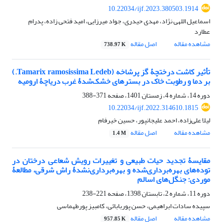
10.22034/ijf.2023.380503.1914
اسماعیل اللهی نژاد، مهدی حیدری، جواد میرزایی، امید فتحی زاده، پدرام
عطارد
مشاهده مقاله
اصل مقاله
738.97 K
تأثیر کاشت درختچۀ گز پرشاخه (Tamarix ramosissima Ledeb.)
بر دما و رطوبت خاک در بسترهای خشک‌شدۀ غرب دریاچۀ ارومیه
دوره 14، شماره 4، زمستان 1401، صفحه
371-388
10.22034/ijf.2022.314610.1815
لیلا علی‌زاده، احمد علیجانپور، حسین خیرفام
مشاهده مقاله
اصل مقاله
1.4 M
مقایسۀ تجدید حیات طبیعی و تغییرات رویش شعاعی درختان در
توده‌های بهره‌برداری‌شده و بهره‌برداری‌نشدۀ راش شرقی، مطالعۀ
موردی: جنگل‌های اسالم
دوره 11، شماره 2، تابستان 1398، صفحه
221-238
سپیده سادات ابراهیمی، حسن پوربابائی، کامبیز پورطهماسی
مشاهده مقاله
اصل مقاله
957.85 K