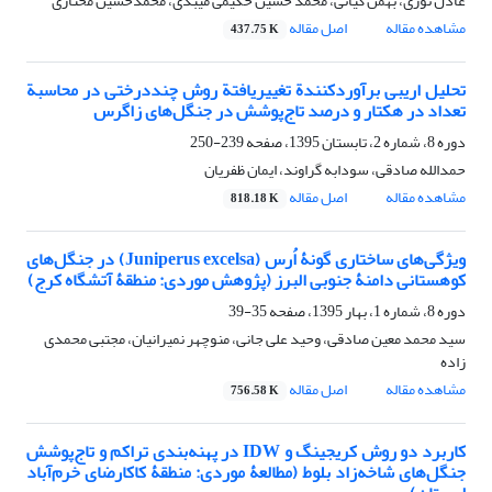
عادل نوری، بهمن کیانی، محمد حسین حکیمی میبدی، محمدحسین مختاری
مشاهده مقاله
اصل مقاله
437.75 K
تحلیل اریبی برآوردکنندة تغییریافتة روش چنددرختی در محاسبة
تعداد در هکتار و درصد تاج‌پوشش در جنگل‌های زاگرس
دوره 8، شماره 2، تابستان 1395، صفحه
239-250
حمدالله صادقی، سودابه گراوند، ایمان ظفریان
مشاهده مقاله
اصل مقاله
818.18 K
ویژگی‌های ساختاری گونۀ اُرس (Juniperus excelsa) در جنگل‌های
کوهستانی دامنۀ جنوبی البرز (پژوهش موردی: منطقۀ آتشگاه کرج)
دوره 8، شماره 1، بهار 1395، صفحه
35-39
سید محمد معین صادقی، وحید علی جانی، منوچهر نمیرانیان، مجتبی محمدی
زاده
مشاهده مقاله
اصل مقاله
756.58 K
کاربرد دو روش کریجینگ و IDW در پهنه‌بندی تراکم و تاج‌پوشش
جنگل‌های شاخه‌زاد بلوط (مطالعۀ موردی: منطقۀ کاکارضای خرم‌آباد