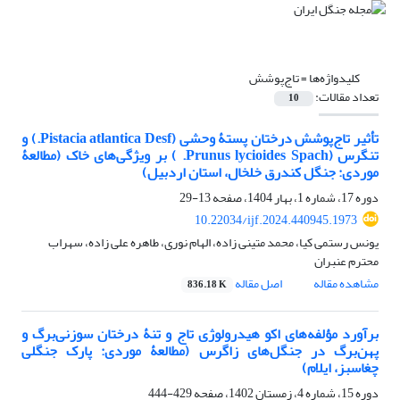
کلیدواژه‌ها =
تاج‌پوشش
تعداد مقالات:
10
تأثیر تاج‌پوشش درختان پستۀ وحشی (Pistacia atlantica Desf.) و
تنگرس (Prunus lycioides Spach. ) بر ویژگی‌های خاک (مطالعۀ
موردی: جنگل کندرق خلخال، استان اردبیل)
دوره 17، شماره 1، بهار 1404، صفحه
13-29
10.22034/ijf.2024.440945.1973
یونس رستمی کیا، محمد متینی زاده، الهام نوری، طاهره علی زاده، سهراب
محترم عنبران
مشاهده مقاله
اصل مقاله
836.18 K
برآورد مؤلفه‌های اکو هیدرولوژی تاج و تنۀ درختان سوزنی‌برگ و
پهن‌برگ در جنگل‌های زاگرس (مطالعۀ موردی: پارک جنگلی
چغاسبز، ایلام)
دوره 15، شماره 4، زمستان 1402، صفحه
429-444