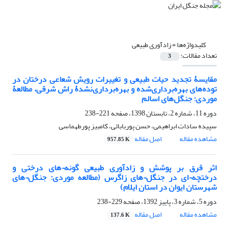
کلیدواژه‌ها =
زادآوری طبیعی
تعداد مقالات:
3
مقایسۀ تجدید حیات طبیعی و تغییرات رویش شعاعی درختان در
توده‌های بهره‌برداری‌شده و بهره‌برداری‌نشدۀ راش شرقی، مطالعۀ
موردی: جنگل‌های اسالم
دوره 11، شماره 2، تابستان 1398، صفحه
221-238
سپیده سادات ابراهیمی، حسن پوربابائی، کامبیز پورطهماسی
مشاهده مقاله
اصل مقاله
957.85 K
اثر قرق بر پوشش و زادآوری طبیعی گونه¬های درختی و
درختچه¬ای در جنگل¬های زاگرس (مطالعه موردی: جنگل¬های
شهرستان ایوان در استان ایلام)
دوره 5، شماره 3، پاییز 1392، صفحه
229-238
مشاهده مقاله
اصل مقاله
137.6 K