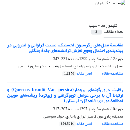
کلیدواژه‌ها =
شیب
تعداد مقالات:
3
مقایسۀ مدل‌های رگرسیون لجستیک، نسبت فراوانی و انتروپی در
پهنه‌بندی احتمال وقوع لغزش ترانشه‌های جادۀ جنگلی
دوره 12، شماره 3، پاییز 1399، صفحه
331-347
عقیل مرادمند جلالی، رامین نقدی، اسماعیل قجر، حمید رضا پورقاسمی
مشاهده مقاله
اصل مقاله
1.22 M
رقابت درون‌گونه‌ای برودار(Quercus brantii Var. persica) و
ارتباط آن با برخی عوامل توپوگرافی و زی‌تودۀ ریشه‌های مویین
(مطالعۀ موردی: قلعه‌گل- لرستان)
دوره 10، شماره 3، پاییز 1397، صفحه
307-317
صدیقه چاری پور، کامبیز ابراری واجاری، جواد سوسنی
مشاهده مقاله
اصل مقاله
876.52 K