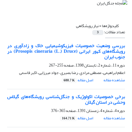
کلیدواژه‌ها =
نیاز رویشگاهی
تعداد مقالات:
3
بررسی وضعیت خصوصیات فیزیکو‌شیمیایی خاک و زادآوری در
رویشگاه‌های کهور ایرانی (Prosopis cineraria (L.) Druce) در
جنوب ایران
دوره 11، شماره 2، تابستان 1398، صفحه
255-267
اعظم ابراهیمی، مصطفی مرادی، رضا بصیری، جواد میرزایی، اکبر قاسمی
مشاهده مقاله
اصل مقاله
688.7 K
برخی خصوصیات اکولوژیک و جنگل‌شناسی رویشگاه‌های گیلاس
وحشی در استان گیلان
دوره 4، شماره 4، زمستان 1391، صفحه
365-376
مشاهده مقاله
اصل مقاله
164.71 K