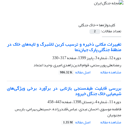
کلیدواژه‌ها =
خاک جنگلی
تعداد مقالات:
2
تغییرات مکانی ذخیره و ترسیب کربن لاشبرگ و لایه‌های خاک در
منطقۀ جنگلی پارک جهان‌نما
دوره 12، شماره 3، پاییز 1399، صفحه
317-330
رمضانعلی پوررستمی، قوام الدین زاهدی امیری، وحید اعتماد
مشاهده مقاله
اصل مقاله
986.32 K
بررسی قابلیت طیف‌سنجی بازتابی در برآورد برخی ویژگی‌های
شیمیایی خاک جنگل خیرود
دوره 11، شماره 4، زمستان 1398، صفحه
443-458
فاطمه موسوی، احسان عبدی، عباس قلندرزاده، حسینعلی بهرامی، باریس
مجنونیان
مشاهده مقاله
اصل مقاله
1.35 M