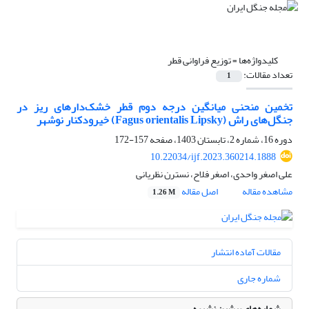
کلیدواژه‌ها =
توزیع فراوانی قطر
تعداد مقالات:
1
تخمین منحنی میانگین درجه دوم قطر خشک‌دارهای ریز در
جنگل‌های راش (Fagus orientalis Lipsky) خیرودکنار نوشهر
دوره 16، شماره 2، تابستان 1403، صفحه
157-172
10.22034/ijf.2023.360214.1888
علی اصغر واحدی، اصغر فلاح، نسترن نظریانی
مشاهده مقاله
اصل مقاله
1.26 M
مقالات آماده انتشار
شماره جاری
شماره‌های پیشین نشریه