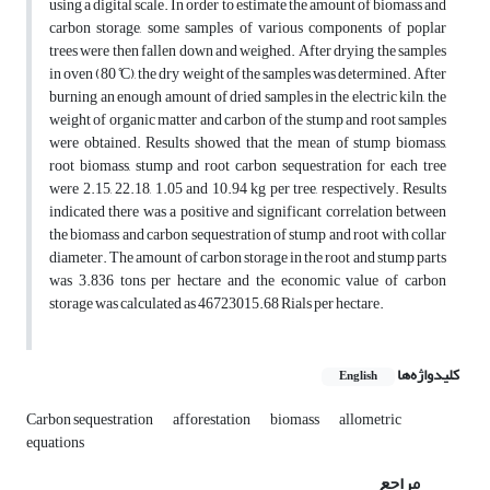
using a digital scale. In order to estimate the amount of biomass and
carbon storage, some samples of various components of poplar
trees were then fallen down and weighed. After drying the samples
in oven (80 ̊C), the dry weight of the samples was determined. After
burning an enough amount of dried samples in the electric kiln, the
weight of organic matter and carbon of the stump and root samples
were obtained. Results showed that the mean of stump biomass,
root biomass, stump and root carbon sequestration for each tree
were 2.15, 22.18, 1.05 and 10.94 kg per tree, respectively. Results
indicated there was a positive and significant correlation between
the biomass and carbon sequestration of stump and root with collar
diameter. The amount of carbon storage in the root and stump parts
was 3.836 tons per hectare and the economic value of carbon
storage was calculated as 46723015.68 Rials per hectare.
کلیدواژه‌ها
English
Carbon sequestration
afforestation
biomass
allometric
equations
مراجع