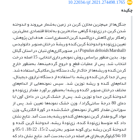
10.22034/ijf.2021.274498.1765
چکیده
جنگل‌ها از مهم‌ترین مخازن کربن در زمین به‌شمار می‌روند و اندوخته
شدن کربن در زی‌تودۀ گیاهی ساده‌ترین و به لحاظ اقتصادی عملی‌ترین
راهکار برای کاهش دی‌اکسید کربن اتمسفری است. هدف این پژوهش،
تعیین زی‌توده و اندوختۀ کربن کنده و ریشۀ درختان صنوبر دلتوئیدس
(
deltoids
Populus
Marshall) در صنوبرکاری‌های تنیان در استان گیلان
بود. بدین ‌منظور براساس روش نمونه‌برداری انتخابی، 15 اصله درخت
انتخاب شد. پس از عملیات قطع و خروج گرده‌بینه‌ها، به‌منظور خارج
کردن کنده و ریشه‌ها از خاک از یک دستگاه بیل مکانیکی استفاده شد.
پس از جدا کردن کنده و ریشه، با استفاده از دستگاه ترازوی دیجیتال،
اندام‌های کنده و ریشه توزین شد. سپس نمونه‌هایی از اندام‌های
مختلف درختان صنوبر (کنده و ریشه) به‌منظور برآورد مقدار زی‌توده و
اندوختۀ کربن جدا و توزین شد. پس از خشک کردن در داخل آون (با
دمای 80 درجۀ سانتی‌گراد)، وزن خشک نمونه‌ها تعیین شد. پس از
سوزاندن مقدار کافی از نمونه‌های خشک‌شده در کورۀ الکتریکی، وزن
مواد آلی و مقدار کربن نمونه‌های کنده و ریشه به‌دست آمد. نتایج نشان
داد که متوسط زی‌تودۀ کنده، زی‌تودۀ ریشه، اندوختۀ کربن کنده و
اندوختۀ کربن ریشه برای گونه صنوبر به‌ترتیب 15/2، 18/22، 05/1 و
94/10 کیلوگرم به‌ازای هر اصله درخت به‌دست آمد. نتایج نشان داد که