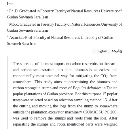
Iran
2
Ph.D. Graduated in Forestry Faculty of Natural Resources, University of
Guilan, Sowmeh Sara, Iran
3
MS.c. Graduated in Forestry Faculty of Natural Resources, University of
Guilan, Sowmeh Sara, Iran
4
Associate Prof., Faculty of Natural Resources, University of Guilan,
Sowmeh Sara, Iran
چکیده
English
Trees are one of the most important carbon reservoirs on the earth
and carbon sequestration into plant biomass is an easiest and
economically most practical way for mitigating the CO
from
2
atmosphere. This study aims at determining the biomass and
carbon storage in stump and roots of
Populus deltoides
in Tanian
poplar plantations of Guilan province. For this purpose, 15 poplar
trees were selected based on selection sampling method 15. After
the cutting and moving the logs from the stump to somewhere
outside the plantation, excavator machinery (KOMATSU PC 200)
was used to remove the stumps and roots from the soil. After
separating the stumps and roots, mentioned parts were weighed