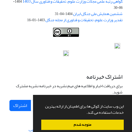
گواهی رتبه علمی مجلات وزارت علوم، تحقیقات و فناوری سال 1403
1404-
06-30
ششمین همایش ملی جنگل ایران
1404-04-31
تقدیر وزارت علوم، تحقیقات و فناوری از مجله جنگل
1403-01-16
Iranian journal of Forest
© 2009 by
Iranian Society of Forestry
is
licensed under
Creative Commons Attribution 4.0 International
اشتراک خبرنامه
برای دریافت اخبار و اطلاعیه های مهم نشریه در خبرنامه نشریه مشترک
شوید.
اشتراک
این وب سایت از کوکی ها برای اطمینان از ارائه بهترین
خدمات استفاده می کند.
متوجه شدم
سامانه مدیریت نشریات علمی.
طراحی و پیاده سازی از
سیناوب