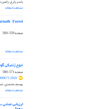
یاسر زارع، رامین 
مشاهده مقاله
arnath Forest
صفحه
559-569
مشاهده مقاله
تنوع ژنتیکی گون
صفحه
571-580
.490673.2020
یوسف محمدی، شیوا
مشاهده مقاله
دهوک