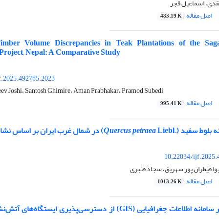
نقدی، اسماعیل قجر
اصل مقاله
483.19 K
imber Volume Discrepancies in Teak Plantations of the Sag
Project, Nepal: A Comparative Study
f.2025.492785.2023
eev Joshi، Santosh Ghimire، Aman Prabhakar، Pramod Subedi
اصل مقاله
995.41 K
ه بلوط سفید (.
Liebl) در شمال غرب ایران بر اساس نشانگرهای SCoT
Quercus petraea
10.22034/ijf.2025
 قیطران پور سهریق، سجاد قنبری
اصل مقاله
1013.26 K
ارزیابی مبتنی بر سامانه اطلاعات جغرافیایی (GIS) از دسترسی‌پذیری ایستگا