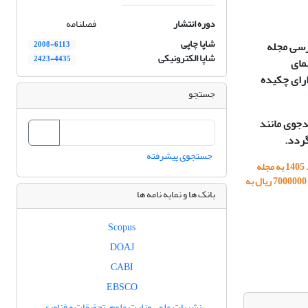
دوره انتشار
فصلنامه
شاپا چاپی
رسی مجله
2008-6113
شاپا الکترونیکی
2423-4435
مای
ارای چکیده
جستجو
دجوی مانند
گردد.
جستجوی پیشرفته
اطلاعیه: به اطلاع می رساند بنابر مصوبه هیات مدیره انجمن جنگلبانی ایران، کلیه مقالات که از تاریخ 3 مرداد 1405 به مجله
ارائه می شوند، می بایست مبلغ 2000000 ریال جهت ورود به فرایند داوری، و در صورت پذیرش نهایی، مبلغ 7000000 ریال به
بانک ها و نمایه نامه ها
Scopus
DOAJ
CABI
EBSCO
نشریات علمی وزارت علوم، تحقیقات و فناوری