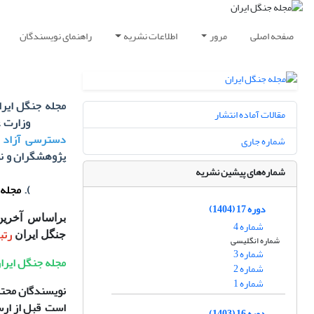
صفحه اصلی
مرور
اطلاعات نشریه
راهنمای نویسندگان
مقالات آماده انتشار
1068/3 وزارت علوم، تحقیقات و فن‌آوری دارای
دسترسی آزاد
ا
شماره جاری
پژوهشگران و نو
شماره‌های پیشین نشریه
Creative Commons منتشر می شود و نویسندگان حق انتشار (کپی رایت) 
CC BY
)
.
مجله 
دوره 17 (1404)
شماره 4
رتب
جنگل ایران
شماره انگلیسی
شماره 3
مجله جنگل ایران
شماره 2
شماره 1
ن
ویسندگان محترم
است قبل از ارس
دوره 16 (1403)