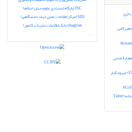
ISC (پایگاه استنادی علوم جهان اسلام)
رداری
SID (مرکز اطلاعات علمی جهاد دانشگاهی)
magiran (بانک اطلاعات نشریات کشور)
 هیرکانی
...
Avicennia marina (Forssk.)
عیارۀ مبتنی
تخمین منحنی میانگین درجه دوم قطر خشک‌دارهای ریز در جنگل‌های راش (Fagus orientalis Lipsky) خیرودکنار
بردباری نونهال‌های بلوط ایرانی (Quercus brantii Lindl.) تلقیح‌شده با قارچ اکتومیکوریز ترافل تابستانه (Tuber