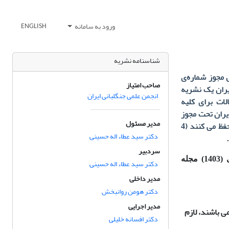
ورود به سامانه
ENGLISH
شناسنامه نشریه
ر اساس مجوز شماره‌ی
صاحب امتیاز
ران یک نشریه
انجمن علمی جنگلبانی ایران
الات برای کلیه
یران تحت مجوز
مدیر مسئول
(4
دکتر سید عطاء اله حسینی
سردبیر
براساس آخرین ارزیابی کمیسیون نشریات علمی وزارت علوم، تحقیقات و فناوری (1403) مجله
دکتر سید عطاء اله حسینی
مدیر داخلی
دکتر هومن روانبخش
مدیر اجرایی
ی باشند، لازم
دکتر افسانه خلیلی