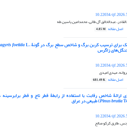
10.22034/ijf.2026
القادر، عبدالخالق آل طائی، محمدامین یاسین طه
اصل مقاله
4.85 M
ریک برای ترسیب کربن برگ و شاخص سطح برگ در گونۀ
.
agyris foetida
جنگل‌های زاگرس
10.22034/ijf.2026
روانه، مهدی امیدی
اصل مقاله
681.49 K
 ارائۀ شاخص رقابت با استفاده از رابطۀ قطر تاج و قطر برابرسینه 
ی در عراق
Pinus brutia
10.22034/ijf.2026
ونس، طارق کرکو صالح