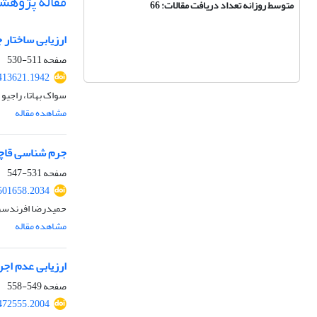
مقاله پژوهش
متوسط روزانه تعداد دریافت مقالات: 66
ارزیابی ساختار 
صفحه
511-530
.413621.1942
سواک بهاتا، راجی
مشاهده مقاله
جرم شناسی قاچا
صفحه
531-547
.501658.2034
حمیدرضا افرندسرخ
مشاهده مقاله
ارزیابی عدم اجر
صفحه
549-558
.472555.2004