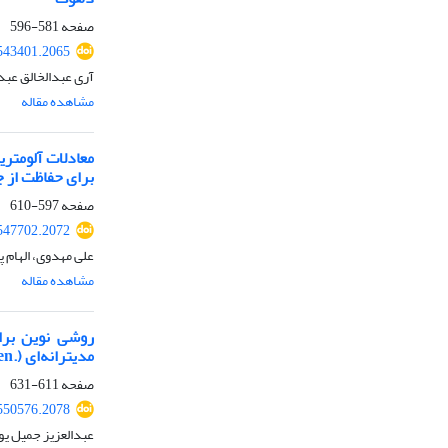
صفحه
581-596
.543401.2065
آری عبدالخالق عبد
مشاهده مقاله
معادلات آلومت
برای حفاظت از 
صفحه
597-610
.547702.2072
علی مهدوی، الهام پ
مشاهده مقاله
روشی نوین برای
مدیترانه‌ای (.
Ten) طبیع
صفحه
611-631
.550576.2078
عبدالعزیز جمیل ی