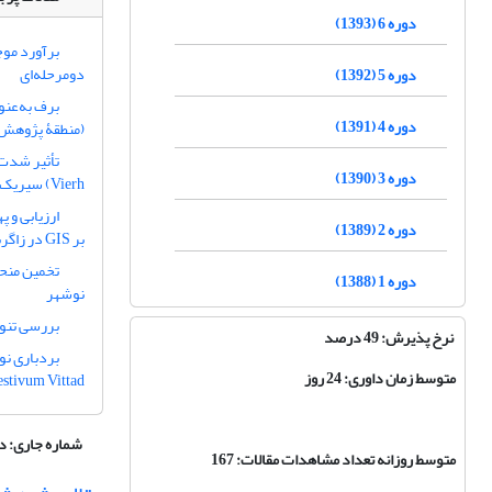
دوره 6 (1393)
برآورد موج
دومرحله‌ای
دوره 5 (1392)
برف به‌عنو
دوره 4 (1391)
(منطقۀ پژوهش:
دوره 3 (1390)
Vierh) سیریک
ارزیابی و 
دوره 2 (1389)
بر GIS در زاگرس میانی
دوره 1 (1388)
نوشهر
بررسی تنوع ژنتیکی و ساخ
نرخ پذیرش: 49 درصد
متوسط زمان داوری: 24 روز
aestivum Vittad.) تحت تنش خ
شماره جاری:
دوره 17، 
متوسط روزانه تعداد مشاهدات مقالات: 167