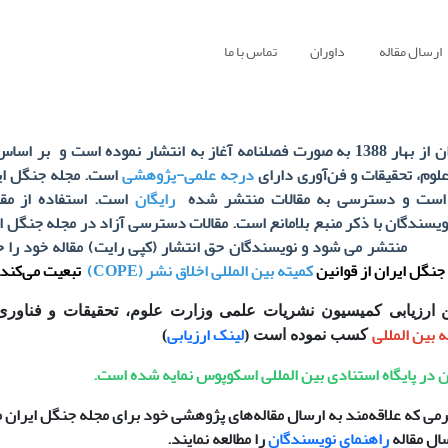
ارسال مقاله
داوران
تماس با ما
مجله جنگل ایران از بهار 1388 به صورت فصلنامه آغاز به انتشار نموده است و ب
درجه علمی-پژوهشی
است. مجله جنگل ای
ست
و
دسترسی به مقالات منتشر شده
رایگان
است.
استفاده از مق
یسندگان با ذکر منبع بلامانع است
. مقالات دسترسی آزاد در مجله جنگل ا
مقاله خود را حفظ می کنند
جنگل ایران از قوانین
کمیته بین المللی اخلاق نشر (COPE)
تبعیت می‌کند.
ه بین المللی
لینک ارزیابی
کسب نموده است (
)
 در پایگاه استنادی بین المللی اسکوپوس نمایه شده است.
ی که علاقه‌مند به ارسال مقاله‌های پژوهشی خود برای مجله جنگل ایران م
ال مقاله
راهنمای نویسندگان
را مطالعه نمایند.