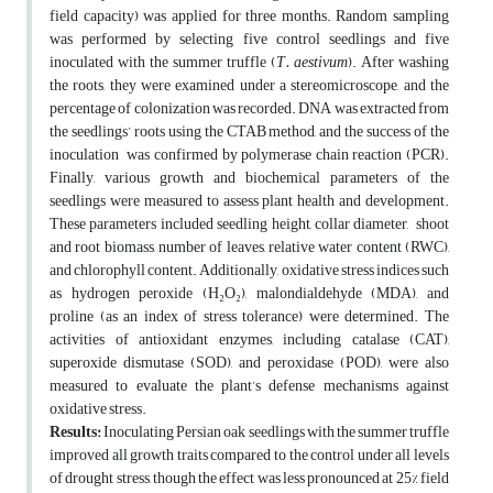
field capacity) was applied for three months. Random sampling
was performed by selecting five control seedlings and five
inoculated with the summer truffle (
T. aestivum
). After washing
the roots, they were examined under a stereomicroscope, and the
percentage of colonization was recorded. DNA was extracted from
the seedlings’ roots using the CTAB method, and the success of the
inoculation was confirmed by polymerase chain reaction (PCR).
Finally, various growth and biochemical parameters of the
seedlings were measured to assess plant health and development.
These parameters included seedling height, collar diameter, shoot
and root biomass, number of leaves, relative water content (RWC),
and chlorophyll content. Additionally, oxidative stress indices such
as hydrogen peroxide (H₂O₂), malondialdehyde (MDA), and
proline (as an index of stress tolerance) were determined. The
activities of antioxidant enzymes, including catalase (CAT),
superoxide dismutase (SOD), and peroxidase (POD), were also
measured to evaluate the plant’s defense mechanisms against
oxidative stress.
Results:
Inoculating Persian oak seedlings with the summer truffle
improved all growth traits compared to the control under all levels
of drought stress, though the effect was less pronounced at 25% field