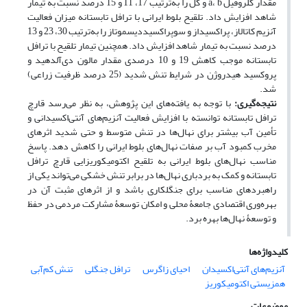
مقدار کلروفیل a، b و کل را به‌ترتیب 17، 11 و 15 درصد نسبت به تیمار
شاهد افزایش داد. تلقیح بلوط ایرانی با ترافل تابستانه میزان فعالیت
آنزیم کاتالاز، پراکسیداز و سوپراکسیددیسموتاز را به‌ترتیب 30، 23 و 13
درصد نسبت به تیمار شاهد افزایش داد. همچنین تیمار تلقیح با ترافل
تابستانه موجب کاهش 19 و 10 درصدی مقدار مالون دی‌آلدهید و
پروکسید هیدروژن در شرایط تنش شدید (25 درصد ظرفیت ‌زراعی)
شد.
نتیجه‌گیری:
با توجه ‌به یافته‌های این پژوهش، به نظر می‌رسد قارچ
ترافل تابستانه توانسته با افزایش فعالیت آنزیم‌های آنتی‌اکسیدانی و
تأمین آب بیشتر برای نهال‌ها در تنش متوسط و حتی شدید اثرهای
مخرب کمبود آب بر صفات نهال‌های بلوط ایرانی را کاهش دهد. پاسخ
مناسب نهال‌های بلوط ایرانی به تلقیح اکتومیکوریزایی قارچ ترافل
تابستانه و کمک به بردباری نهال‌ها در برابر تنش خشکی می‌تواند یکی از
راهبردهای مناسب برای جنگلکاری باشد و از اثرهای مثبت آن در
بهره‌وری اقتصادی جامعۀ محلی و امکان توسعۀ مشارکت مردمی در حفظ
و توسعۀ نهال‌ها بهره برد.
کلیدواژه‌ها
آنزیم‌های آنتی‌اکسیدان
احیای زاگرس
ترافل‌ جنگلی
تنش کم‌آبی
همزیستی اکتومیکوریز
موضوعات