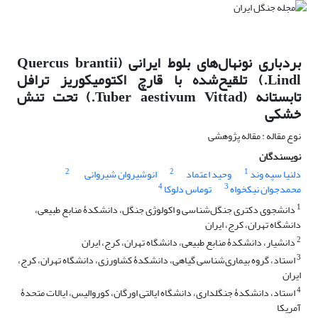
بردباری نونهال‌های بلوط ایرانی (Quercus brantii
Lindl.) تلقیح‌شده با قارچ اکتومیکوریز ترافل
تابستانه (Tuber aestivum Vittad.) تحت تنش
خشکی
نوع مقاله : مقاله پژوهشی
نویسندگان
2
2
1
دلنیا سپه وند
وحید اعتماد
انوشیروان شیروانی
4
3
محمدجوان نیکخواه
توماس دلوکا
1
دانشجوی دکتری جنگل‌شناسی و اکولوژی جنگل، دانشکدۀ منابع طبیعی،
دانشگاه تهران، کرج، ایران
2
دانشیار، دانشکدۀ منابع طبیعی، دانشگاه تهران، کرج، ایران
3
استاد، گروه بیماری‌شناسی گیاهی، دانشکدۀ کشاورزی، دانشگاه تهران، کرج،
ایران
4
استاد، دانشکدۀ جنگلداری، دانشگاه ایالتی اورگان، کوروالیس، ایالات متحدۀ
آمریکا