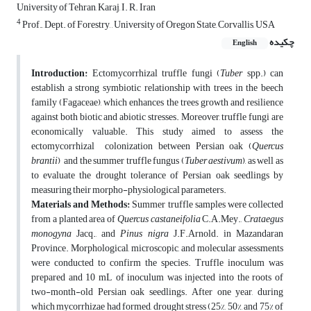
University of Tehran, Karaj, I. R. Iran
4
Prof., Dept. of Forestry, , University of Oregon State, Corvallis, USA
چکیده
English
Introduction:
Ectomycorrhizal truffle fungi (
Tuber
spp.) can
establish a strong symbiotic relationship with trees in the beech
family (Fagaceae), which enhances the trees growth and resilience
against both biotic and abiotic stresses. Moreover, truffle fungi are
economically valuable. This study aimed to assess the
ectomycorrhizal colonization between Persian oak (
Quercus
brantii
)
and the summer truffle fungus (
Tuber aestivum
), as well as
to evaluate the drought tolerance of Persian oak seedlings by
measuring their morpho-physiological parameters.
Materials and Methods:
Summer truffle samples were collected
from a planted area of
Quercus castaneifolia
C.A.Mey.,
Crataegus
monogyna
Jacq., and
Pinus nigra
J.F.Arnold. in Mazandaran
Province. Morphological, microscopic, and molecular assessments
were conducted to confirm the species. Truffle inoculum was
prepared and 10 mL of inoculum was injected into the roots of
two-month-old Persian oak seedlings. After one year, during
which mycorrhizae had formed, drought stress (25%, 50%, and 75% of