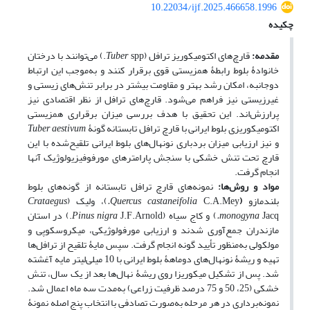
10.22034/ijf.2025.466658.1996
چکیده
مقدمه:
قارچ‌های اکتومیکوریز ترافل (
Tuber
spp.) می‌توانند با درختان
خانوادۀ بلوط رابطۀ همزیستی قوی برقرار کنند و به‌موجب این ارتباط
دوجانبه، امکان رشد بهتر و مقاومت بیشتر در برابر تنش‌های زیستی و
غیرزیستی نیز فراهم می‌شود. قارچ‌های ترافل از نظر اقتصادی نیز
پرارزش‌اند. این تحقیق با هدف بررسی میزان برقراری همزیستی
اکتومیکوریزی بلوط ایرانی با قارچ ترافل تابستانه گونۀ
Tuber aestivum
و نیز ارزیابی میزان بردباری نونهال‌های بلوط ایرانی تلقیح‌شده با این
قارچ تحت تنش خشکی با سنجش پارامترهای مورفوفیزیولوژیک آنها
انجام گرفت.
مواد و روش‌ها
:
نمونه‌های قارچ ترافل تابستانه از گونه‌های بلوط
بلندمازو
(
C.A.Mey
Quercus castaneifolia
.
)، ولیک (
Crataegus
Jacq
monogyna
.
) و کاج سیاه (
nigra
Pinus
J.F.Arnold.) در استان
مازندران جمع‌آوری شدند و ارزیابی مورفولوژیکی، میکروسکوپی و
مولکولی به‌منظور تأیید گونه انجام گرفت. سپس مایۀ تلقیح از ترافل‌ها
تهیه و ریشۀ نونهال‌های دوماهۀ بلوط ایرانی با 10 میلی‌لیتر مایه آغشته
شد. پس از تشکیل میکوریزا روی ریشۀ نهال‌ها بعد از یک سال، تنش
خشکی (25، 50 و 75 درصد ظرفیت زراعی) به‌مدت سه ماه اعمال‌ شد.
نمونه‌برداری در هر مرحله به‌صورت تصادفی با انتخاب پنج اصله نمونۀ