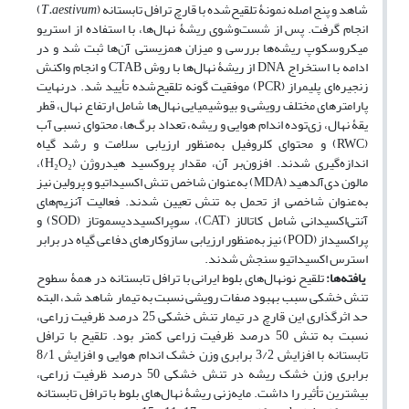
شاهد و پنج اصله نمونۀ تلقیح‌شده با قارچ ترافل تابستانه (
T.aestivum
)
انجام گرفت. پس از شست‌وشوی ریشۀ نهال‌ها، با استفاده از استریو
میکروسکوپ ریشه‌ها بررسی و میزان همزیستی آن‌ها ثبت شد و در
ادامه با استخراج DNA از ریشۀ نهال‌ها با روش CTAB و انجام واکنش
زنجیره‌ای پلیمراز (PCR) موفقیت گونه تلقیح‌شده تأیید شد. درنهایت
پارامترهای مختلف رویشی و بیوشیمیایی نهال‌ها شامل ارتفاع نهال، قطر
یقۀ نهال، زی‌توده اندام هوایی و ریشه، تعداد برگ‌ها، محتوای نسبی آب
(RWC) و محتوای کلروفیل به‌منظور ارزیابی سلامت و رشد گیاه
اندازه‌گیری شدند. افزون‌بر آن، مقدار پروکسید هیدروژن (H₂O₂)،
مالون ‌دی‌آلدهید (MDA) به‌عنوان شاخص تنش اکسیداتیو و پرولین نیز
به‌عنوان شاخصی از تحمل به تنش تعیین شدند. فعالیت آنزیم‌های
آنتی‌اکسیدانی شامل کاتالاز (CAT)، سوپراکسیددیسموتاز (SOD) و
پراکسیداز (POD) نیز به‌منظور ارزیابی سازوکارهای دفاعی گیاه در برابر
استرس اکسیداتیو سنجش شدند.
یافته‌ها
:
تلقیح نونهال‌های بلوط ایرانی با ترافل تابستانه در همۀ سطوح
تنش خشکی سبب بهبود صفات رویشی نسبت به تیمار شاهد شد، البته
حد اثرگذاری این قارچ در تیمار تنش خشکی 25 درصد ظرفیت زراعی،
نسبت به تنش 50 درصد ظرفیت زراعی کمتر بود. تلقیح با ترافل
تابستانه با افزایش 3/2 برابری وزن خشک اندام هوایی و افزایش 8/1
برابری وزن خشک ریشه در تنش خشکی 50 درصد ظرفیت زراعی،
بیشترین تأثیر را داشت. مایه‌زنی ریشۀ نهال‌های بلوط با ترافل تابستانه