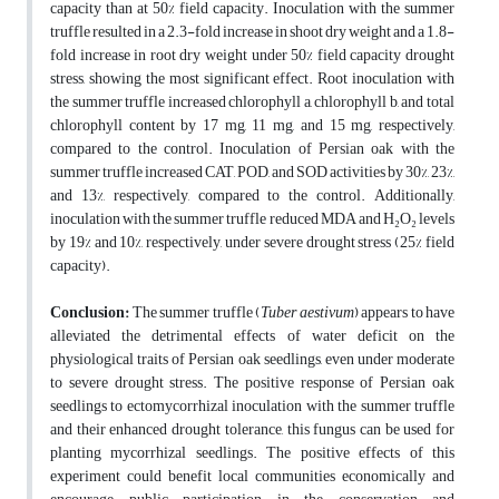
capacity than at 50% field capacity. Inoculation with the summer
truffle resulted in a 2.3-fold increase in shoot dry weight and a 1.8-
fold increase in root dry weight under 50% field capacity drought
stress, showing the most significant effect. Root inoculation with
the summer truffle increased chlorophyll a, chlorophyll b, and total
chlorophyll content by 17 mg, 11 mg, and 15 mg, respectively,
compared to the control. Inoculation of Persian oak with the
summer truffle increased CAT, POD, and SOD activities by 30%, 23%,
and 13%, respectively, compared to the control. Additionally,
inoculation with the summer truffle reduced MDA and H₂O₂ levels
by 19% and 10%, respectively, under severe drought stress (25% field
capacity).
Conclusion:
The summer truffle (
Tuber aestivum
) appears to have
alleviated the detrimental effects of water deficit on the
physiological traits of Persian oak seedlings, even under moderate
to severe drought stress. The positive response of Persian oak
seedlings to ectomycorrhizal inoculation with the summer truffle
and their enhanced drought tolerance, this fungus can be used for
planting mycorrhizal seedlings. The positive effects of this
experiment could benefit local communities economically and