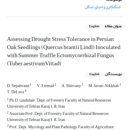
جنگلکاری و احیای جنگل
عنوان مقاله
English
Assessing Drought Stress Tolerance in Persian
Oak Seedlings (Quercus brantii Lindl) Inoculated
with Summer Truffle Ectomycorrhizal Fungus
(Tuber aestivumVittad)
نویسندگان
English
1
2
2
3
ِD. Sepahvand
V. Etemad
A. Shirvany
M. Javan-Nikkhah
4
T. DeLuca
1
Ph.D. candidate., Dept. of Forestry, Faculty of Natural Resources,
University of Tehran, Karaj, I. R. Iran
2
Associate Prof., Dept. of Forestry, Faculty of Natural Resources,
University of Tehran, Karaj, I. R. Iran
3
Prof., Dept. Mycology and Plant Pathology, Faculty of Agriculture,