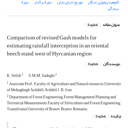
اکوهیدرولوژی جنگل
توزیع اجزای باران
دورۀ برگدار
دورۀ
بی‌برگی
عنوان مقاله
English
Comparison of revised Gash models for
estimating rainfall interception in an oriental
beech stand, west of Hyrcanian region
نویسندگان
English
1
2
K. Sefidi
S.M.M. Sadeghi
1
Associate Prof., Faculty of Agriculture and Natural resources, University
of Mohaghegh Ardabili, Ardabil, I. R. Iran
2
Department of Forest Engineering, Forest Management Planning and
Terrestrial Measurements, Faculty of Silviculture and Forest Engineering,
Transilvania University of Brasov, Brasov, Romania
چکیده
English