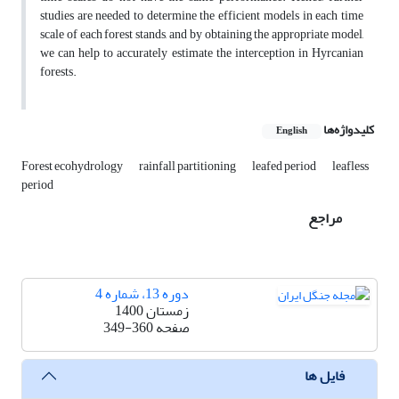
studies are needed to determine the efficient models in each time
scale of each forest stands, and by obtaining the appropriate model,
we can help to accurately estimate the interception in Hyrcanian
forests.
کلیدواژه‌ها
English
Forest ecohydrology
rainfall partitioning
leafed period
leafless
period
مراجع
دوره 13، شماره 4
زمستان 1400
صفحه
349-360
فایل ها