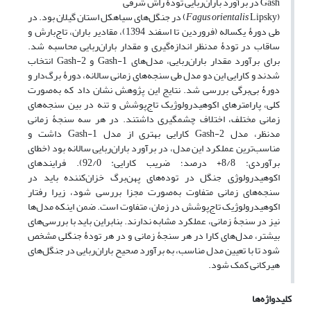
Gash در برآورد باران‌ربایی تودۀ راش شرقی
(
Fagus orientalis
Lipsky) در جنگل‌های سیاهکل استان گیلان بود. در
طی دورۀ یکساله (فروردین تا اسفند 1394)، مقادیر باران، تاج‌بارش و
ساقاب در تودۀ مدنظر اندازه‌گیری و مقدار باران‌ربایی محاسبه شد.
برای برآورد مقدار باران‌ربایی، مدل‌های Gash-1 و Gash-2 انتخاب
شدند و کارایی این دو مدل طی سنجه‌های زمانی سالانه، دورۀ برگ‌دار و
دورۀ بی‌برگی بررسی شد. نتایج این پژوهش نشان داد که به‌صورت
کلی، پارامترهای اکوهیدرولوژیک تاج‌پوشش و تنه در بین سنجه‌های
زمانی مختلف، اختلاف چشمگیری داشتند. در هر سه سنجۀ زمانی
مدنظر، مدل Gash-2 کارایی بهتری از مدل Gash-1 داشت و
مناسب‌ترین عملکرد این مدل، در برآورد باران‌ربایی سالانه بود (خطای
برآوردی: 8/8+ درصد؛ ضریب کارایی: 92/0). فرایندهای
اکوهیدرولوژی جنگل در توده‌های پهن‌برگ خزان‌کننده باید در
سنجه‌های زمانی متفاوت به‌صورت مجزا بررسی شود، زیرا رفتار
اکوهیدرولوژیک تاج‌پوشش در زمان، متفاوت است. ضمن اینکه مدل‌ها
نیز در سنجۀ زمانی، عملکرد مشابه ندارند. بنابراین باید با بررسی‌های
بیشتر، مدل‌های کارا در هر سنجۀ زمانی و در هر تودۀ جنگلی مشخص
شود تا با تعیین مدل مناسب، به برآورد صحیح باران‌ربایی در جنگل‌های
هیرکانی کمک شود.
کلیدواژه‌ها