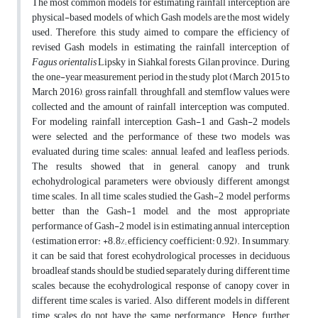
The most common models for estimating rainfall interception are
physical-based models, of which Gash models are the most widely
used. Therefore, this study aimed to compare the efficiency of
revised Gash models in estimating the rainfall interception of
Fagus orientalis
Lipsky in Siahkal forests, Gilan province. During
the one-year measurement period in the study plot (March 2015 to
March 2016), gross rainfall, throughfall, and stemflow values were
collected and the amount of rainfall interception was computed.
For modeling rainfall interception, Gash-1 and Gash-2 models
were selected, and the performance of these two models was
evaluated during time scales: annual, leafed, and leafless periods.
The results showed that in general, canopy and trunk
echohydrological parameters were obviously different amongst
time scales. In all time scales studied, the Gash-2 model performs
better than the Gash-1 model, and the most appropriate
performance of Gash-2 model is in estimating annual interception
(estimation error: +8.8%; efficiency coefficient: 0.92). In summary,
it can be said that forest ecohydrological processes in deciduous
broadleaf stands should be studied separately during different time
scales, because the ecohydrological response of canopy cover in
different time scales is varied. Also, different models in different
time scales do not have the same performance. Hence, further