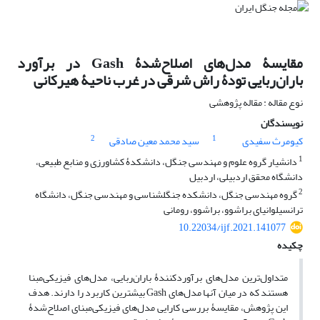
مقایسۀ مدل‌های اصلاح‌شدۀ Gash در برآورد
باران‌ربایی تودۀ راش شرقی در غرب ناحیۀ هیرکانی
نوع مقاله : مقاله پژوهشی
نویسندگان
2
1
کیومرث سفیدی
سید محمد معین صادقی
1
دانشیار گروه علوم و مهندسی جنگل، دانشکدۀ کشاورزی و منابع طبیعی،
دانشگاه محقق اردبیلی، اردبیل
2
گروه مهندسی جنگل، دانشکده جنگلشناسی و مهندسی جنگل، دانشگاه
ترانسیلوانیای براشوو، براشوو، رومانی
10.22034/ijf.2021.141077
چکیده
متداول‌ترین مدل‌های برآوردکنندۀ باران‌ربایی، مدل‌های فیزیکی‌مبنا
هستند که در میان آنها مدل‌های Gash بیشترین کاربرد را دارند. هدف
این پژوهش، مقایسۀ بررسی کارایی مدل‌های فیزیکی‌مبنای اصلاح‌شدۀ