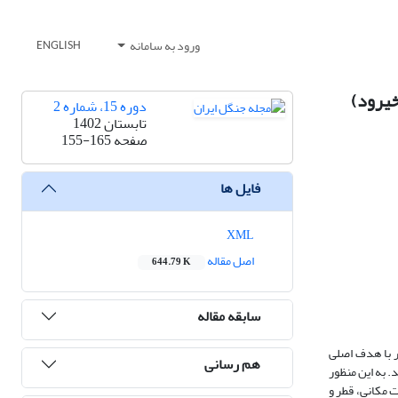
ورود به سامانه
ENGLISH
خیرود)
دوره 15، شماره 2
تابستان 1402
صفحه
155-165
فایل ها
XML
اصل مقاله
644.79 K
سابقه مقاله
 با هدف اصلی
هم رسانی
د. به این منظور
عیت مکانی، قطر و