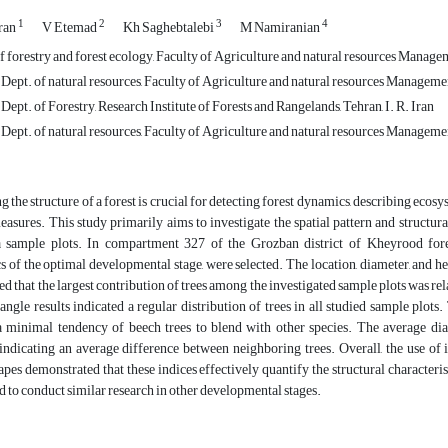
1
2
3
4
ran
V Etemad
Kh Saghebtalebi
M Namiranian
 forestry and forest ecology, Faculty of Agriculture and natural resources Managemen
 Dept. of natural resources, Faculty of Agriculture and natural resources Management
 Dept. of Forestry, Research Institute of Forests and Rangelands, Tehran, I. R. Iran
 Dept. of natural resources, Faculty of Agriculture and natural resources Management
 the structure of a forest is crucial for detecting forest dynamics, describing ecos
easures. This study primarily aims to investigate the spatial pattern and structur
a sample plots. In compartment 327 of the Grozban district of Kheyrood fores
cs of the optimal developmental stage, were selected. The location, diameter, and h
led that the largest contribution of trees among the investigated sample plots was
ngle results indicated a regular distribution of trees in all studied sample plot
 minimal tendency of beech trees to blend with other species. The average diam
 indicating an average difference between neighboring trees. Overall, the use of
pes demonstrated that these indices effectively quantify the structural characterist
to conduct similar research in other developmental stages.