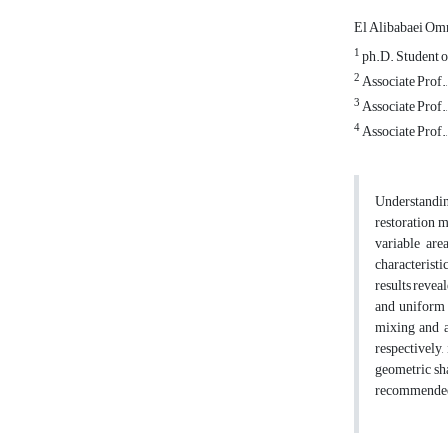
El Alibabaei Om
1
ph.D. Student of
2
Associate Prof.,
3
Associate Prof.,
4
Associate Prof.,
Understanding
restoration m
variable are
characteristi
results revea
and uniform a
mixing and a
respectively,
geometric sha
recommended 