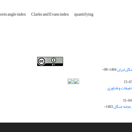
form angle index
Clarke and Evans index
quantifying
Iranian journal of Forest
© 2009 by
Iranian Society of
گل ایران
1404-08-
Forestry
is licensed under
Creative Commons
Attribution 4.0 International
قیقات و فناوری
ز مجله جنگل
1403-