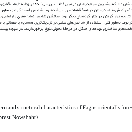
عه اندازه‌گیری شد. نتایج نشان داد که بیشترین سهم درختان در میان قطعات بررسی‌شده مربوط به طبقات قطر
هندۀ پراکنش منظم درختان در همۀ قطعات بررسی‌شده بود. شاخص آمیختگی نیز به‌طور
ر بود. به‌طور کلی، استفاده از شاخص‌های مبتنی بر نزدیک‌ترین همسایه با قطعاتی ب
صه‌های ساختاری توده‌های جنگل در مرحلۀ تحولی بلوغ برخوردارند. در نتیجه پیشن
ern and structural characteristics of Fagus orientalis for
orest, Nowshahr)