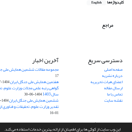
کلیدواژه‌ها
English
مراجع
دسترسی سریع
آخرین اخبار
صفحه اصلی
مجموعه مقالات ششمین همایش ملی جن
درباره نشریه
17
اعضای هیات تحریریه
هفتمین همایش ملی جنگل ایران
1404-07-15
ارسال مقاله
گواهی رتبه علمی مجلات وزارت علوم، تح
تماس با ما
سال 1403
1404-06-30
نقشه سایت
ششمین همایش ملی جنگل ایران
1404-04-31
تقدیر وزارت علوم، تحقیقات و فناوری ا
01-16
سامانه مدیریت نشریات علمی.
طراحی و پیاده سازی از
سیناوب
این وب سایت از کوکی ها برای اطمینان از ارائه بهترین خدمات استفاده می کند.