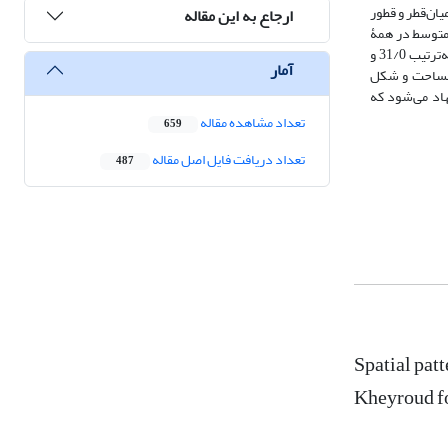
ی میان‌قطر و قطور
ارجاع به این مقاله
 متوسط در همۀ
قطعات 19/0 به‌دست آمد که نشان‌دهندۀ آمیختگی کم و تمایل اندک درختان راش به قرار گرفتن در کنار گونه‌های دیگر بود. میانگین شاخص تمایز قطری و ارتفاعی به‌ترتیب 31/0 و
آمار
ا مساحت و شکل
هاد می‌شود که
تعداد مشاهده مقاله
659
تعداد دریافت فایل اصل مقاله
487
Spatial patt
Kheyroud f