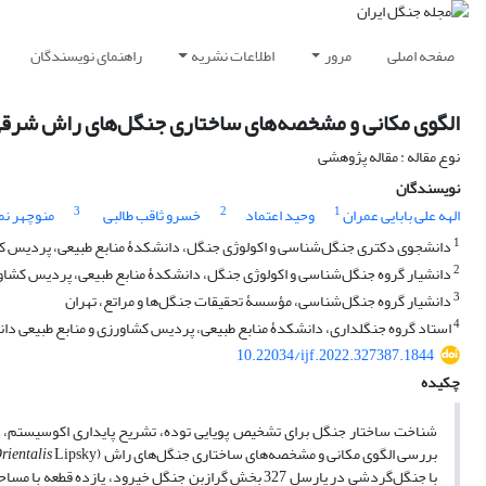
صفحه اصلی
مرور
اطلاعات نشریه
راهنمای نویسندگان
الگوی مکانی و مشخصه‌های ساختاری جنگل‌های راش شرقی 
نوع مقاله : مقاله پژوهشی
نویسندگان
3
2
1
الهه علی بابایی عمران
وحید اعتماد
خسرو ثاقب طالبی
منوچهر نمی
1
دانشجوی دکتری جنگل‌شناسی و اکولوژی جنگل، دانشکدۀ منابع طبیعی، پردیس کشا
2
دانشیار گروه جنگل‌شناسی و اکولوژی جنگل، دانشکدۀ منابع طبیعی، پردیس کشاورز
3
دانشیار گروه جنگل‌شناسی، مؤسسۀ تحقیقات جنگل‌ها و مراتع، تهران
4
استاد گروه جنگلداری، دانشکدۀ منابع طبیعی، پردیس کشاورزی و منابع طبیعی دان
10.22034/ijf.2022.327387.1844
چکیده
شناخت ساختار جنگل برای تشخیص پویایی توده، تشریح پایداری اکوسیستم، 
بررسی الگوی مکانی و مشخصه‌های ساختاری جنگل‌های راش (
rientalis
با جنگل‌گردشی در پارسل 327 بخش گرازبن جنگل خیرود، ی