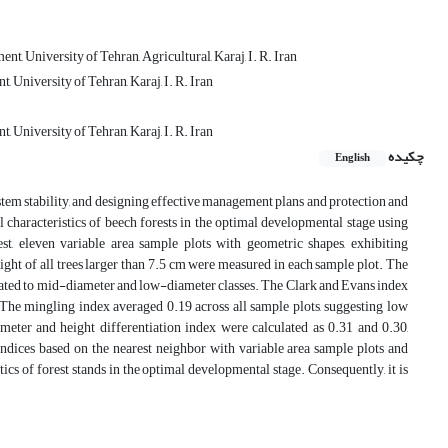
t, University of Tehran, Agricultural, Karaj, I. R. Iran
, University of Tehran, Karaj, I. R. Iran
, University of Tehran, Karaj, I. R. Iran
چکیده
English
ystem stability, and designing effective management plans and protection and
al characteristics of beech forests in the optimal developmental stage using
t, eleven variable area sample plots with geometric shapes, exhibiting
eight of all trees larger than 7.5 cm were measured in each sample plot. The
 related to mid-diameter and low-diameter classes. The Clark and Evans index
s. The mingling index averaged 0.19 across all sample plots, suggesting low
eter and height differentiation index were calculated as 0.31 and 0.30,
 indices based on the nearest neighbor with variable area sample plots and
ics of forest stands in the optimal developmental stage. Consequently, it is