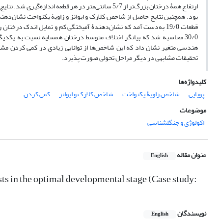
ارتفاع همۀ درختان بزرگ‌تر از 5/7 سانتی‌متر در هر قط
بود. همچنین نتایج حاصل از شاخص کلارک و ایوانز و زاویۀ یکنواخت نشان‌د
30/0 محاسبه شد که بیانگر اختلاف متوسط درختان همسایه نسبت به یکدیگ
هندسی متغیر نشان داد که این شاخص‌ها از توانایی زیادی در کمی کردن مشخ
تحقیقات مشابهی در دیگر مراحل تحولی صورت پذیرد.
کلیدواژه‌ها
پویایی
شاخص زاویۀ یکنواخت
شاخص کلارک و ایوانز
کمی کردن
موضوعات
اکولوژی و جنگلشناسی
عنوان مقاله
English
ests in the optimal developmental stage (Case study:
نویسندگان
English