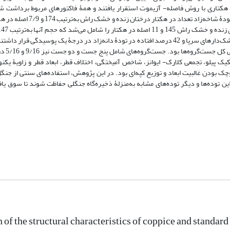
اندازه‌گیری شد. برای بررسی ساختار مکانی در دو تودۀ قطعه ‌نمونه‌های 5/0 هکتاری با روش فاصله- آزیموت استقرار یافتند و همۀ فاکتورهای مر
خشک‌دارهای سرپا و افتاده در دو توده نیز اندازه‌گیری شد. براساس نتایج د
مکعب بود. 55 درصد از خشک‌دارهای سرپا در تودۀ شاخه‌زاد و 35 درصد از خشک‌دارهای سرپا و 42 درصد افتاده در تودۀ دانه‌زاد در درجۀ یک پ
در جست‌گروه راش چهار
پیلو، تجمعی کلارک- ایوانز، شاخص آمیختگی، اختلاف قطر، ابعاد قطر و زاویۀ یکنو
ک بودن غالبیت ابعاد و توزیع کپه‌ای بود. در این پژوهش، استفاده‌های سنتی از جنگل
ن توده‌ها و دیگر توده‌های مشابه به‌منزلۀ ذخیره‌گاه جنگلی حفاظت شوند تا سوق یافت
f the structural characteristics of coppice and standard 