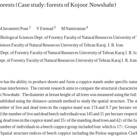
orests (Case study: forests of Kojoor, Nowshahr)
2
3
4
M Javanmiri Pour
V Etemad
M Namiranian
Biological Sciences, Dept. of Forestry, Faculty of Natural Resources, University of Te
ences, Faculty of Natural Resources, University of Tehran, Karaj., I. R. Iran.
 Dept. of Forestry, Faculty of Natural Resources, University of Tehran, Karaj, I. R. Ir
ept. of Forestry, Faculty of Natural Resources, University of Tehran, Karaj, I. R. Iran
e has the ability to produce shoots and form a coppice stands under specific nat
an interference. The current research aims to compare the structural characterist
n Nowshahr. The diameter at breast height of all trees was measured using the fu
stablished using the distance-azimuth method to study the spatial structure. The
number of live and dead trees in the coppice stand was 174 and 9.7 per hectare, r
d, the number of live and dead beech individuals was 145 and 11 per hectare, respec
g dead trees in the coppice stand and 35% of the standing dead trees and 42% of the fa
umber of individuals in a beech coppice group included four, which is 17%. Groups 
 Spatial structure indices of beech coppice, including the Pielou segregation, C