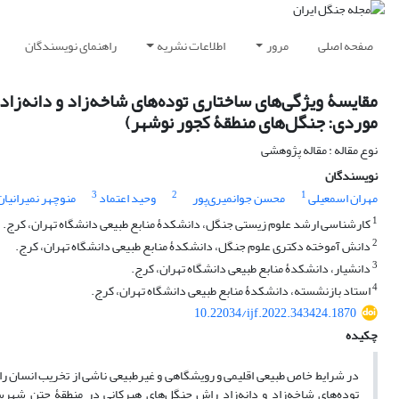
صفحه اصلی
مرور
اطلاعات نشریه
راهنمای نویسندگان
موردی: جنگل‌های منطقۀ کجور نوشهر)
نوع مقاله : مقاله پژوهشی
نویسندگان
3
2
1
مهران اسمعیلی
محسن جوانمیری‌پور
وحید اعتماد
منوچهر نمیرانیان
1
کارشناسی ارشد علوم زیستی جنگل، دانشکدۀ منابع طبیعی دانشگاه تهران، کرج.
2
دانش آموخته دکتری علوم جنگل، دانشکدۀ منابع طبیعی دانشگاه تهران، کرج.
3
دانشیار، دانشکدۀ منابع طبیعی دانشگاه تهران، کرج.
4
استاد بازنشسته، دانشکدۀ منابع طبیعی دانشگاه تهران، کرج.
10.22034/ijf.2022.343424.1870
چکیده
در شرایط خاص طبیعی اقلیمی و رویشگاهی و غیرطبیعی ناشی از تخریب انسان را
توده‌های شاخه‌زاد و دانه‌زاد راش جنگل‌های هیرکانی در منطقۀ چتن شهر