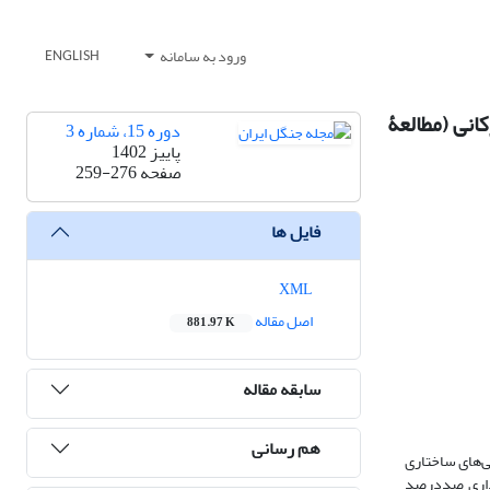
ورود به سامانه
ENGLISH
Fagus orientalis) در جنگل‌های هیرکانی (مطالعۀ
دوره 15، شماره 3
پاییز 1402
صفحه
259-276
فایل ها
XML
اصل مقاله
881.97 K
سابقه مقاله
هم رسانی
ی‌های ساختاری
رداری صددرصد