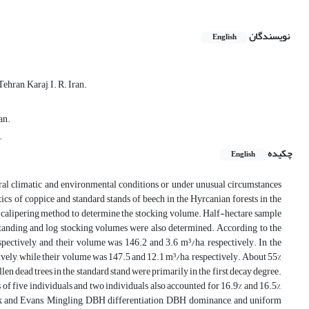
نویسندگان
English
hran, Karaj, I. R. Iran.
an.
.
چکیده
English
ural climatic and environmental conditions or under unusual circumstances
ics of coppice and standard stands of beech in the Hyrcanian forests in the
ll calipering method to determine the stocking volume. Half-hectare sample
 standing and log stocking volumes were also determined. According to the
espectively, and their volume was 146.2 and 3.6 m³/ha, respectively. In the
tively, while their volume was 147.5 and 12.1 m³/ha, respectively. About 55%
llen dead trees in the standard stand were primarily in the first decay degree.
of five individuals and two individuals also accounted for 16.9% and 16.5%,
lark and Evans, Mingling, DBH differentiation, DBH dominance, and uniform