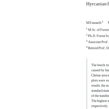
Hyrcanian f
1
M Esmaeili
1
M.Sc. of Forest 
2
Ph.D. Forest Sci
3
Associate Prof.,
4
Retired Prof., D
The beech tre
caused by hum
Chetan area i
plots were e
results, the 
standard stan
of the standin
The highest n
respectively.