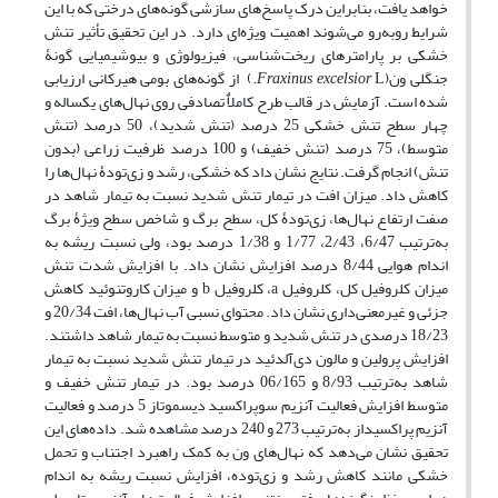
خواهد یافت، بنابراین درک پاسخ‌های سازشی گونه‌های درختی که با این
شرایط روبه‌رو می‌شوند اهمیت ویژه‌ای دارد. در این تحقیق تأثیر تنش
خشکی بر پارامترهای ریخت‌شناسی، فیزیولوژی و بیوشیمیایی گونۀ
جنگلی ون(
Fraxinus excelsior
L.) از گونه‌های بومی هیرکانی ارزیابی
شده است. آزمایش در قالب طرح کاملاٌ تصادفی روی نهال‌های یکساله و
چهار سطح تنش خشکی 25 درصد (تنش شدید)، 50 درصد (تنش
متوسط)، 75 درصد (تنش خفیف) و 100 درصد ظرفیت زراعی (بدون
تنش) انجام گرفت. نتایج نشان داد که خشکی، رشد و زی‌تودۀ نهال‌ها را
کاهش داد. میزان افت در تیمار تنش شدید نسبت به تیمار شاهد در
صفت ارتفاع نهال‌ها، زی‌تودۀ کل، سطح برگ و شاخص سطح ویژۀ برگ
به‌ترتیب 6/47، 2/43، 1/77 و 1/38 درصد بود، ولی نسبت ریشه به
اندام هوایی 8/44 درصد افزایش نشان داد. با افزایش شدت تنش
میزان کلروفیل ‌کل، کلروفیل a، کلروفیل b و میزان کاروتنوئید کاهش
جزئی و غیرمعنی‌داری نشان داد. محتوای نسبی آب نهال‌ها، افت 20/34 و
18/23 درصدی در تنش شدید و متوسط نسبت به تیمار شاهد داشتند.
افزایش پرولین و مالون‌ دی‌آلدئید در تیمار تنش شدید نسبت به تیمار
شاهد به‌ترتیب 8/93 و 06/165 درصد بود. در تیمار تنش خفیف و
متوسط افزایش فعالیت آنزیم سوپراکسید دیسموتاز 5 درصد و فعالیت
آنزیم پراکسیداز به‌ترتیب 273 و 240 درصد مشاهده شد. داده‌های این
تحقیق نشان می‌دهد که نهال‌های ون به کمک راهبرد اجتناب و تحمل
خشکی مانند کاهش رشد و زی‌توده، افزایش نسبت ریشه به اندام