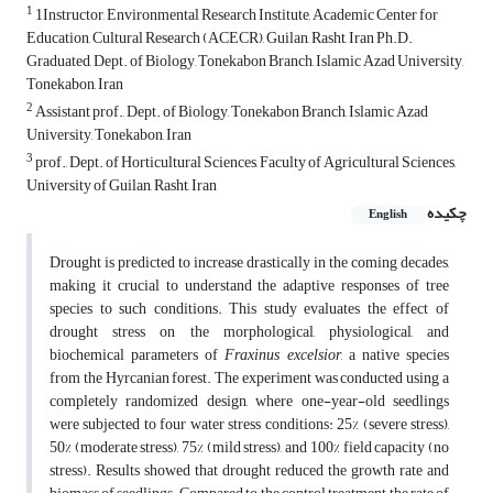
1
1Instructor, Environmental Research Institute, Academic Center for
Education, Cultural Research (ACECR), Guilan, Rasht, Iran Ph.D.
Graduated, Dept. of Biology, Tonekabon Branch, Islamic Azad University,
Tonekabon, Iran
2
Assistant prof., Dept. of Biology, Tonekabon Branch, Islamic Azad
University, Tonekabon, Iran
3
prof., Dept. of Horticultural Sciences, Faculty of Agricultural Sciences,
University of Guilan, Rasht, Iran
چکیده
English
Drought is predicted to increase drastically in the coming decades,
making it crucial to understand the adaptive responses of tree
species to such conditions. This study evaluates the effect of
drought stress on the morphological, physiological, and
biochemical parameters of
Fraxinus excelsior
, a native species
from the Hyrcanian forest. The experiment was conducted using a
completely randomized design, where one-year-old seedlings
were subjected to four water stress conditions: 25% (severe stress),
50% (moderate stress), 75% (mild stress), and 100% field capacity (no
stress). Results showed that drought reduced the growth rate and