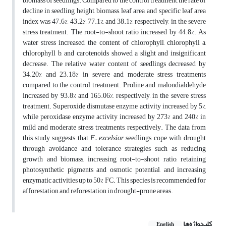
biomass of seedlings. Compared to the control treatment, the rate of
decline in seedling height, biomass, leaf area, and specific leaf area
index was 47.6%, 43.2%, 77.1%, and 38.1%, respectively, in the severe
stress treatment. The root-to-shoot ratio increased by 44.8%. As
water stress increased, the content of chlorophyll, chlorophyll a,
chlorophyll b, and carotenoids showed a slight and insignificant
decrease. The relative water content of seedlings decreased by
34.20% and 23.18% in severe and moderate stress treatments
compared to the control treatment. Proline and malondialdehyde
increased by 93.8% and 165.06%, respectively, in the severe stress
treatment. Superoxide dismutase enzyme activity increased by 5%,
while peroxidase enzyme activity increased by 273% and 240% in
mild and moderate stress treatments, respectively. The data from
this study suggests that
F. excelsior
seedlings cope with drought
through avoidance and tolerance strategies such as reducing
growth and biomass, increasing root-to-shoot ratio, retaining
photosynthetic pigments and osmotic potential, and increasing
enzymatic activities up to 50% FC. This species is recommended for
afforestation and reforestation in drought-prone areas.
کلیدواژه‌ها
English