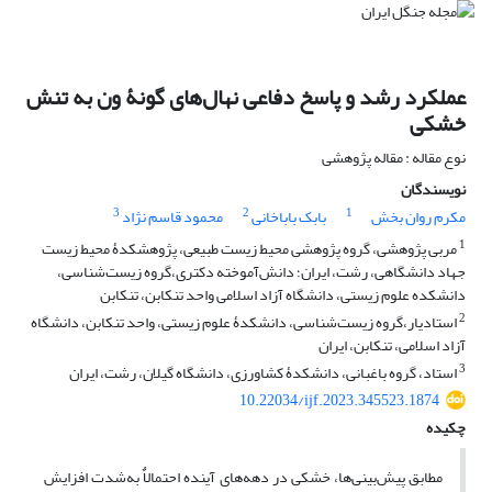
عملکرد رشد و پاسخ دفاعی نهال‌های گونۀ ون به تنش
خشکی
نوع مقاله : مقاله پژوهشی
نویسندگان
3
2
1
مکرم روان بخش
بابک باباخانی
محمود قاسم نژاد
1
مربی پژوهشی، گروه پژوهشی محیط زیست طبیعی، پژوهشکدۀ محیط زیست
جهاد دانشگاهی، رشت، ایران؛ دانش‌آموخته دکتری،گروه زیست‌شناسی،
دانشکده علوم زیستی، دانشگاه آزاد اسلامی واحد تنکابن، تنکابن
2
استادیار،گروه زیست‌شناسی، دانشکدۀ علوم زیستی، واحد تنکابن، دانشگاه
آزاد اسلامی، تنکابن، ایران
3
استاد، گروه باغبانی، دانشکدۀ کشاورزی، دانشگاه گیلان، رشت، ایران
10.22034/ijf.2023.345523.1874
چکیده
مطابق پیش‌بینی‌ها، خشکی در دهه‌های آینده احتمالاٌ به‌شدت افزایش