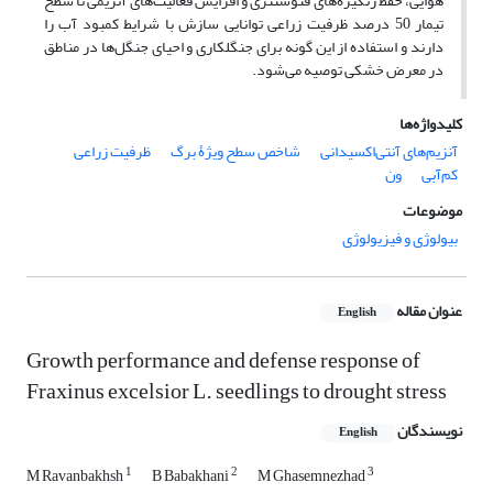
هوایی، حفظ رنگیزه‌های فتوسنتزی و افزایش فعالیت‌های آنزیمی تا سطح
تیمار 50 درصد ظرفیت زراعی توانایی سازش با شرایط کمبود آب را
دارند و استفاده از این گونه برای جنگلکاری و احیای جنگل‌ها در مناطق
در معرض خشکی توصیه می‌شود.
کلیدواژه‌ها
آنزیم‌های آنتی‌اکسیدانی
شاخص ‌سطح ویژۀ برگ
ظرفیت زراعی
کم‌آبی
ون
موضوعات
بیولوژی و فیزیولوژی
عنوان مقاله
English
Growth performance and defense response of
Fraxinus excelsior L. seedlings to drought stress
نویسندگان
English
1
2
3
M Ravanbakhsh
B Babakhani
M Ghasemnezhad