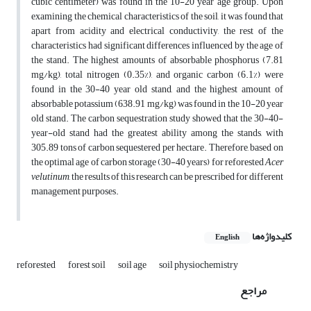
cubic centimeter) was found in the 10-20 year age group. Upon
examining the chemical characteristics of the soil, it was found that
apart from acidity and electrical conductivity, the rest of the
characteristics had significant differences influenced by the age of
the stand. The highest amounts of absorbable phosphorus (7.81
mg/kg), total nitrogen (0.35%), and organic carbon (6.1%) were
found in the 30-40 year old stand, and the highest amount of
absorbable potassium (638.91 mg/kg) was found in the 10-20 year
old stand. The carbon sequestration study showed that the 30-40-
year-old stand had the greatest ability among the stands, with
305.89 tons of carbon sequestered per hectare. Therefore, based on
the optimal age of carbon storage (30-40 years) for reforested
Acer
velutinum
, the results of this research can be prescribed for different
management purposes.
کلیدواژه‌ها
English
reforested
forest soil
soil age
soil physiochemistry
مراجع