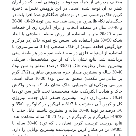
مختلف مدیریتی از جمله موضوعات پژوهشی است که در ایران
کمتر به آن توجه شده است. در این پژوهش تغییرات ذخیرۀ
کربن خاک برحسب سن در توده‌های جنگلکاری‌شدۀ افرا پلت در
جنگل‌های نکا- ظالمرود بررسی شد. سه سن تودۀ 20-10، 30-20
و 40-30 سال در منطقه انتخاب و برای آماربرداری از قطعات
نمونه 20×20 متر با استفاده از روش منظم- تصادفی با ابعاد
شبکه 50×50 متر استفاده شد. سپس پنج نمونه خاک (در مرکز و
چهارگوش قطعه نمونه) از خاک سطحی (15-0 سانتی‌متری) با
استفاده از استوانه فلزی در سه قطعه نمونه در هر طبقۀ سنی
برداشت شد. نتایج نشان داد که از بین مشخصه‌های فیزیکی
بیشترین مقدار رطوبت خاک (33/37 درصد) متعلق به سن تودۀ
40-30 ساله و بیشترین مقدار جرم مخصوص ظاهری (17/2 گرم
بر سانتی‌متر مکعب) متعلق به سن تودۀ 20-10 ساله است.
بررسی ویژگی‌های شیمیایی خاک نشان داد که به‌جز واکنش
خاک و هدایت الکتریکی، بقیۀ مشخصه‌ها تحت تأثیر سن توده‌ها
اختلاف معنی‌داری دارند. بیشترین فسفر قابل جذب، نیتروژن
کل و کربن آلی به‌ترتیب با 81/7 میلی‌گرم بر کیلوگرم، 35/0 و
1/6 درصد در تودۀ 40-30 ساله و بیشترین پتاسیم قابل جذب با
91/638 میلی‌گرم بر کیلوگرم در تودۀ 20-10 ساله مشاهده شد.
نتایج بررسی ترسیب کربن نشان داد که تودۀ 40-30 ساله با
89/305 تن در هکتار کربن ترسیب‌شده بیشترین توانایی را دارد.
بنابراین می‌توان نتایج این پژوهش مبنی بر سن بهینۀ ذخیرۀ