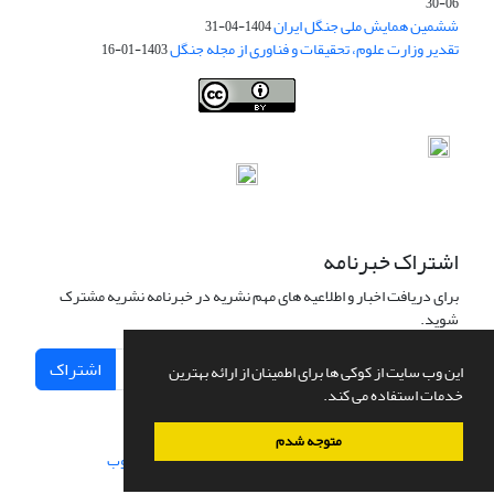
06-30
ششمین همایش ملی جنگل ایران
1404-04-31
تقدیر وزارت علوم، تحقیقات و فناوری از مجله جنگل
1403-01-16
Iranian journal of Forest
© 2009 by
Iranian Society of Forestry
is
licensed under
Creative Commons Attribution 4.0 International
اشتراک خبرنامه
برای دریافت اخبار و اطلاعیه های مهم نشریه در خبرنامه نشریه مشترک
شوید.
اشتراک
این وب سایت از کوکی ها برای اطمینان از ارائه بهترین
خدمات استفاده می کند.
متوجه شدم
سامانه مدیریت نشریات علمی.
طراحی و پیاده سازی از
سیناوب