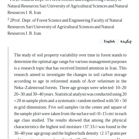
Natural Resources, Sari University of Agricultural Sciences and Natural
Resources, I. R. Iran
2
2Prof., Dept. of Forest Science and Engineering, Faculty of Natural
Resources, Sari University of Agricultural Sciences and Natural
Resources, I. R. Iran.
چکیده
English
The study of soil property variability over time in forest stands to
determine the optimal age range for various management purposes
is a research topic that has received limited attention in Iran. This
research aimed to investigate the changes in soil carbon storage
according to age in reforested stands of
Acer velutinum
in the
Neka-Zalemroud forests. Three age groups were selected: 10-20,
20-30, and 30-40 years. Statistical analysis was conducted using 20
× 20 m sample plots and a systematic-random method with 50 × 50
m grid dimensions. Five soil samples (in the center and square of
the sample plot) were taken from the surface soil (0-15 cm) in each
age class studied. The results showed that among the physical
characteristics, the highest soil moisture (37.33%) was found in the
30-40 year age group, and the highest bulk density (2.17 grams per