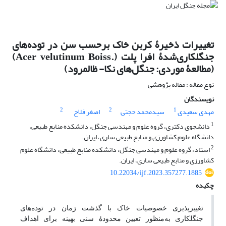
تغییرات ذخیرۀ کربن خاک برحسب سن در توده‌های
جنگلکاری‌شدۀ افرا پلت (.Acer velutinum Boiss)
(مطالعۀ موردی: جنگل‌های نکا- ظالمرود)
نوع مقاله : مقاله پژوهشی
نویسندگان
2
2
1
مهدی سعیدی
سیدمحمد حجتی
اصغر فلاح
1
دانشجوی دکتری، گروه علوم و مهندسی جنگل، دانشکده منابع طبیعی،
دانشگاه علوم کشاورزی و منابع طبیعی ساری، ایران.
2
استاد، گروه علوم و مهندسی جنگل، دانشکده منابع طبیعی، دانشگاه علوم
کشاورزی و منابع طبیعی ساری، ایران.
10.22034/ijf.2023.357277.1885
چکیده
تغییرپذیری خصوصیات خاک با گذشت زمان در توده‌های
جنگلکاری به‌منظور تعیین محدودۀ سنی بهینه برای اهداف