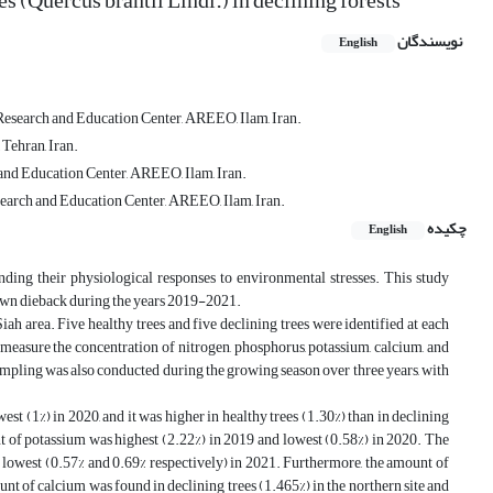
es (Quercus brantii Lindl.) in declining forests
نویسندگان
English
 Research and Education Center, AREEO, Ilam, Iran.
 Tehran, Iran.
 and Education Center, AREEO, Ilam, Iran.
esearch and Education Center, AREEO, Ilam, Iran.
چکیده
English
anding their physiological responses to environmental stresses. This study
own dieback during the years 2019-2021.
iah area. Five healthy trees and five declining trees were identified at each
o measure the concentration of nitrogen, phosphorus, potassium, calcium, and
pling was also conducted during the growing season over three years, with
st (1%) in 2020, and it was higher in healthy trees (1.30%) than in declining
nt of potassium was highest (2.22%) in 2019 and lowest (0.58%) in 2020. The
lowest (0.57% and 0.69% respectively) in 2021. Furthermore, the amount of
unt of calcium was found in declining trees (1.465%) in the northern site and