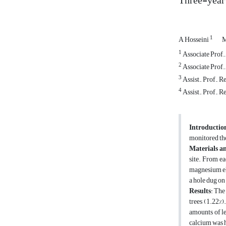
Three-year r
1
A Hosseini
M
1
Associate Prof.
2
Associate Prof.,
3
Assist., Prof., 
4
Assist., Prof., 
Introductio
monitored the 
Materials a
site. From ea
magnesium ele
a hole dug on
Results
: The
trees (1.22%)
amounts of le
calcium was h