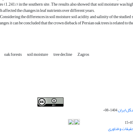
ees (1.241%) in the southern site. The results also showed that soil moisture was hig
h affected the changes in leaf nutrients over different years.
 Considering the differences in soil moisture, soil acidity, and salinity of the studied
anges, it can be concluded that the crown dieback of Persian oak trees is related to
oak forests
soil moisture
tree decline
Zagros
Iranian journal of Forest
© 2009 by
Iranian Society of
گل ایران
1404-08-
Forestry
is licensed under
Creative Commons
Attribution 4.0 International
قیقات و فناوری