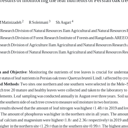
esults of monitoring the leaf nutrients of Persian oak tre
2
3
4
 Matinizadeh
R Soleimani
Sh Asgari
, Research Division of Natural Resources, Ilam Agricultural and Natural Resources
 Research Division of Forest, Research Institute of Forests and Rangelands, AREEO,
Research Division of Agriculture, Ilam Agricultural and Natural Resources Research
Research Division of Natural Resources, Ilam Agricultural and Natural Resources R
n and Objective
: Monitoring the nutrients of tree leaves is crucial for underst
status of leaf nutrients in Persian oak trees (
Quercus brantii
Lindl.) affected by cr
nd Methods
: Two sites, one northern and one southern, were selected in the Mele-S
ch tree, 20 mature and healthy leaves were collected and taken to the laboratory t
ments. Leaf sampling was conducted annually in August over three years. Soil sam
 the southern side of each tree crown to measure soil moisture in two horizons.
 results showed that the amount of leaf nitrogen was highest (1.48%) in 2019 and lowe
. The amount of phosphorus was higher in the northern site in all years. The amou
af calcium and magnesium were highest (1.8% and 2.36% respectively) in 2019 and 
igher in the northern site (1.29%) than in the southern site (0.99%). The highest amo