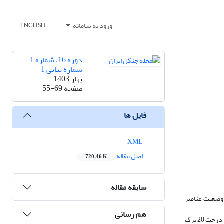
ورود به سامانه
ENGLISH
دوره 16، شماره 1 -
شماره پیاپی 1
بهار 1403
صفحه
55-69
فایل ها
XML
اصل مقاله
720.46 K
سابقه مقاله
و وضعیت عناصر
هم رسانی
دو رویشگاه در دامنه‌های شمالی و جنوبی در منطقۀ مله‌سیاه انتخاب و در هر رویشگاه پنج درخت سالم و پنج درخت درگیر خشکیدگی مشخص شد. از هر درخت 20 برگ