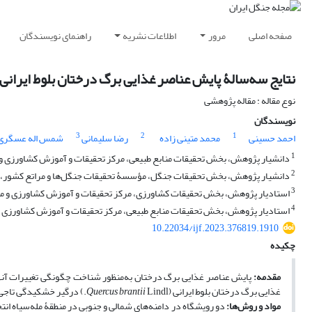
صفحه اصلی
مرور
اطلاعات نشریه
راهنمای نویسندگان
نتایج سه‌سالۀ پایش عناصر غذایی برگ درختان بلوط ایرانی (Quercus brantii Lindl.) در جنگل‌های دچار زو
نوع مقاله : مقاله پژوهشی
نویسندگان
3
2
1
احمد حسینی
محمد متینی زاده
رضا سلیمانی
شمس اله عسگری
1
دانشیار پژوهش، بخش تحقیقات منابع طبیعی، مرکز تحقیقات و آموزش کشاورزی و منا
2
دانشیار پژوهش، بخش تحقیقات جنگل، مؤسسۀ تحقیقات جنگل‌ها و مراتع کشور، سا
3
استادیار پژوهش، بخش تحقیقات کشاورزی، مرکز تحقیقات و آموزش کشاورزی و منابع 
4
استادیار پژوهش، بخش تحقیقات منابع طبیعی، مرکز تحقیقات و آموزش کشاورزی و من
10.22034/ijf.2023.376819.1910
چکیده
مقدمه:
پایش عناصر غذایی برگ درختان به‌منظور شناخت چگونگی تغییرات آنه
غذایی برگ درختان بلوط ایرانی (
Lindl.) درگیر خشکیدگی تاجی طی سال‌های 1398 تا 1400 پایش شد.
Quercus brantii
مواد و روش‌ها: