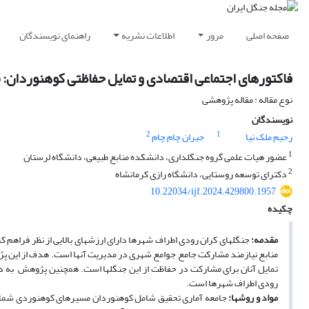
صفحه اصلی
مرور
اطلاعات نشریه
راهنمای نویسندگان
فاکتورهای اجتماعی اقتصادی و تمایل حفاظتی کوهنوردان: 
نوع مقاله : مقاله پژوهشی
نویسندگان
2
1
رحیم ملک نیا
جیران چام چام
1
عضور هیات علمی گروه جنگلداری، دانشکده منابع طبیعی، دانشگاه لرستان
2
دکترای توسعه روستایی، دانشگاه رازی کرمانشاه
10.22034/ijf.2024.429800.1957
چکیده
مقدمه:
جنگل­های کران رودی اطراف شهرها دارای ارزش­های بالایی از نظر فراهم
منابع نیازمند مشارکت جامع جوامع شهری در مدیریت آنها است. هدف از این پژو
تمایل آنان برای مشارکت در حفاظت از این جنگل­ها است. همچنین پژوهش به دنب
رودی اطراف شهرها است.
مواد و روش­ها: