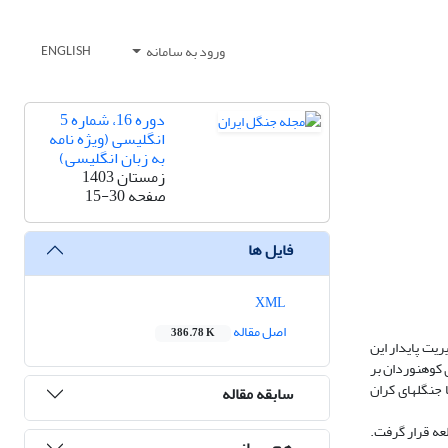
ورود به سامانه
ENGLISH
دوره 16، شماره 5
انگلیسی (ویژه نامه
به زبان انگلیسی)
زمستان 1403
صفحه
15-30
فایل ها
XML
اصل مقاله
386.78 K
یت پایدار این
 کوهنوردان بر
جنگل­های کران
سابقه مقاله
شکل از 416 کوهنورد انتخاب و مورد مطالعه قرار گرفت.
هم رسانی