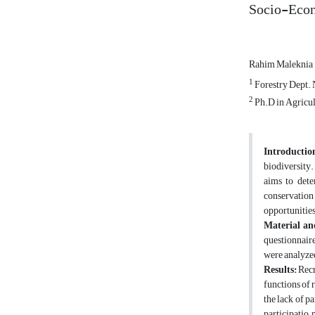
Socio-Econo
Rahim Maleknia
1
Forestry Dept. 
2
Ph.D in Agricul
Introducti
biodiversity
aims to dete
conservation 
opportunities
Material an
questionnaire
were analyzed
Results:
Recr
functions of 
the lack of p
participatio,