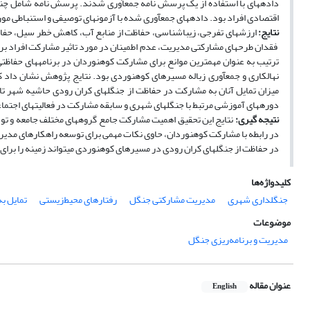
داده­های با استفاده از یک پرسش نامه جمع­­آوری شدند. پرسش نامه شامل چند
اقتصادی افراد بود. داده­های جمع­آوری شده با آزمون­های توصیفی و استنباطی مو
نتایج:
ارزش­های تفرجی، زیباشناسی، حفاظت از منابع آب، کاهش خطر سیل، حفاظت 
فقدان طرح­های مشارکتی مدیریت، عدم اطمینان در مورد تاثیر مشارکت افراد بر 
ترتیب به عنوان مهمترین موانع برای مشارکت کوهنوردان در برنامه­های حفاظتی
نهالکاری و جمع­آوری زباله مسیرهای کوهنوردی بود. نتایج پژوهش نشان داد ک
میزان تمایل آنان به مشارکت در حفاظت از جنگل­های کران رودی حاشیه شهر ت
دوره­های آموزشی مرتبط با جنگل­های شهری و سابقه مشارکت در فعالیت­های اجتم
نتیجه گیری:
نتایج این تحقیق اهمیت مشارکت جامع گروه­های مختلف جامعه و توجه
در رابطه با مشارکت کوهنوردان، حاوی نکات مهمی برای توسعه راهکارهای مدیر
در حفاظت از جنگل­های کران رودی در مسیرهای کوهنوردی می­تواند زمینه را برای
کلیدواژه‌ها
جنگلداری شهری
مدیریت مشارکتی جنگل
رفتارهای محیط‌زیستی
تمایل ب
موضوعات
مدیریت و برنامه‌ریزی جنگل
عنوان مقاله
English