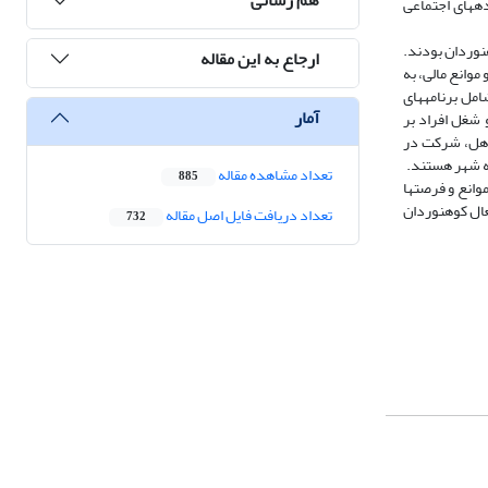
ه­های اجتماعی
نوردان بودند.
ارجاع به این مقاله
وانع مالی، به
مل برنامه­های
آمار
 شغل افراد بر
تاهل، شرکت در
یه شهر هستند.
تعداد مشاهده مقاله
885
انع و فرصت­ها
عال کوهنوردان
تعداد دریافت فایل اصل مقاله
732