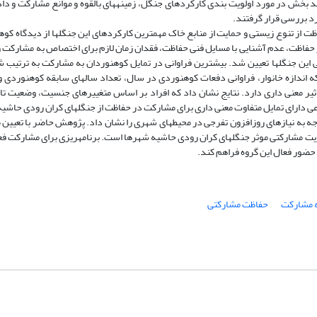
 بخش در مورد اولویت بندی کارکردهای جنگل، زمینه­های بالقوه و موانع مشارکت و داد
رد بررسی قرار گرفتند.
از تنوع زیستی و حمایت از منابع خاک مهمترین کارکردهای این جنگل­ها از دیدگاه کوه
حفاظت، عدم آشنایی با مسایل فنی حفاظت، فقدان زمان لازم برای اختصاص به مشارکت و م
 این جنگل­ها تعیین شد. بیشترین فراوانی در تمایل کوهنوردان به مشارکت به ترتیب شا
ه اندازه خانوار، فراوانی دفعات کوهنوردی در سال، تعداد سال­های سابقه کوهنوردی و
اثیر معنی داری دارد. نتایج نشان داد که افراد بر اساس متغییرهای جنسیت، وضعیت 
اعی دارای تمایل متفاوت معنی داری برای مشارکت در حفاظت از جنگل­های کران رودی حاش
 به نیازهای روزافزون تفرجی در محیط­های شهری را نشان داد. پژوهش حاضر با تعیین مو
یت مشارکتی موثر جنگل­های کران رودی حاشیه شهرها است. برنامه­ریزی برای مشارکت ف
 حضور فعال این گروه فراهم کند.
ه مشارکت
حفاظت مشارکتی