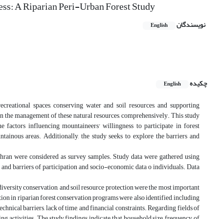
ss: A Riparian Peri-Urban Forest Study
نویسندگان
English
چکیده
English
ecreational spaces, conserving water and soil resources, and supporting
n the management of these natural resources, comprehensively. This study
 factors influencing mountaineers' willingness to participate in forest
ntainous areas. Additionally, the study seeks to explore the barriers and
ehran were considered as survey samples. Study data were gathered using
ds and barriers of participation and socio-economic data o individuals. Data
odiversity conservation, and soil resource protection were the most important
ion in riparian forest conservation programs were also identified, including
chnical barriers, lack of time, and financial constraints. Regarding fields of
ng activities. The study findings indicate that household size, frequency of