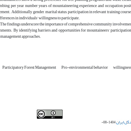
bing per year, number years of mountaineering experience, and occupation positiv
ment. Additionally, gender, marital status, participation in relevant training course
fferences in individuals' willingness to participate.
The findings underscore the importance of comprehensive community involvement a
ments. By identifying barriers and opportunities for mountaineers' participation,
y management approaches.
Participatory Forest Management
Pro-environmental behavior
willingness
Iranian journal of Forest
© 2009 by
Iranian Society of
گل ایران
1404-08-
Forestry
is licensed under
Creative Commons