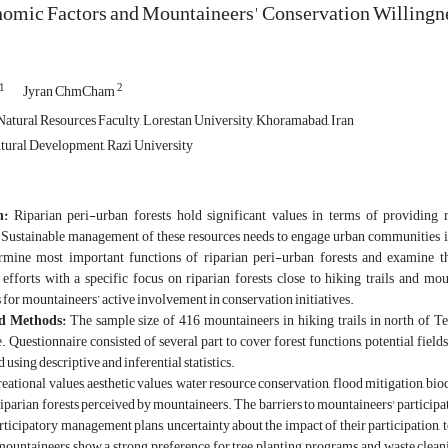
mic Factors and Mountaineers' Conservation Willingne
1
2
Jyran ChmCham
Natural Resources Faculty, Lorestan University, Khoramabad, Iran
tural Development, Razi University
on:
Riparian peri-urban forests hold significant values in terms of providing r
. Sustainable management of these resources needs to engage urban communities i
rmine most important functions of riparian peri-urban forests and examine the
efforts with a specific focus on riparian forests close to hiking trails and mou
 for mountaineers’ active involvement in conservation initiatives.
d Methods:
The sample size of 416 mountaineers in hiking trails in north of T
. Questionnaire consisted of several part to cover forest functions, potential fiel
 using descriptive and inferential statistics.
eational values, aesthetic values, water resource conservation, flood mitigation, bi
riparian forests perceived by mountaineers. The barriers to mountaineers' participat
articipatory management plans, uncertainty about the impact of their participation, te
 mountaineers show a strong preference for tree planting programs and waste cleani