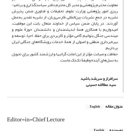
معاونت محترم پژوهشی و مدیر کل محترم دفتر سیاستگذاری و برنامه­
ریزی امور پژوهشی وزارت علوم‌، تحقیقات و فناوری ضمن پذیرش
نشریه در جمع نشریات بین‌المللی فارسی‌زبان، از نشریه تقدیر به‌عمل
آوردند. در پایان ضمن سپاس از خداوند متعال بابت این موفقیت،
امیدواریم با همکاری همۀ اندیشمندان و دانشمندان حوزۀ علوم و
مهندسی جنگل بتوانیم گامی مؤثر و کاربردی برای حفظ، احیا، توسعه و
بهره‌برداری منطقی و اصولی از همۀ خدمات رویشگاه‌های جنگلی ایران
برداریم.
حفاظت و صیانت مؤثر از این امانت گرانبها و ارزشمند کشور برای تحویل
به نسل‌های آینده وظیفۀ تک‌تک ماست.
سرافراز و سربلند باشید
سید عطاالله حسینی
عنوان مقاله
English
Editor-in-Chief Lecture
نویسنده
English