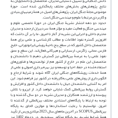
دانش جنگلبانی و تسهیل دستیابی مدیران، متخصصان و دانشجویان به
نتایج پژوهش‌های بخش‌های مختلف پایه‌گذاری شده است. حوزۀ
موضوعی مجلۀ جنگل ایران، پژوهش‌های اصیل در همۀ زمینه­های بنیادی
و کاربردی مرتبط با علوم و مهندسی جنگل است.
حدود دو دهه انتشار نشریۀ جنگل ایران در حوزۀ تخصصی علوم و
مهندسی جنگل و فعالیت مفید و مؤثر همۀ سردبیران ارجمند و مدیران
محترم داخلی و اجرایی این نشریه از آغاز تا امروز، ما را بر آن داشت که
افزون‌بر گستره نفوذ اطلاعات و مطالب کارشناسی و علمی برای همۀ
متخصصان داخل کشور که در سطح پنج ناحیۀ رویشی ایران­وتورانی،‌ خلیج
فارس عمانی، زاگرس،‌ ارسبارانی و هیرکانی فعال‌اند، این سطح و عمق
نفوذ علمی را به عرصۀ بین‌المللی نیز گسترش دهیم تا دانشمندان و
متخصصان این علم در خارج از کشور هم از توانمندی‌ها و فناوری‌های
استفاده‌شده در حفظ، احیا و ‌توسعه و نیز بهره‌برداری اصولی و علمی از
همۀ خدمات رویشگاه‌های جنگلی ایران آگاه شوند و شرایط ارجاع و
الگوبرداری از روش‌های علمی به‌کاررفته در کشور نیز فراهم شود. این
امر به آشنایی دانشمندان جهان با دانشمندان داخل کشور و افزایش و
گسترش روابط بین‌المللی کمک شایانی خواهد کرد. از این‌رو با تلاش
پیوسته و ارزشمند همکاران و مدیران نشریه در دو سال گذشته و با
توجه به ارتباط با پایگاه‌های استنادی مختلف بین‌المللی از گذشته تا
امروز، توانستیم با رعایت استانداردها و موازین الحاق به پایگاه
بین‌المللی SCOPUS در آخرین ماه‌های سال 2023 میلادی و پس از تأیید
همۀ شرایط نشریه، به پایگاه مذکور بپیوندیم. در دی‌ماه 1402 نیز